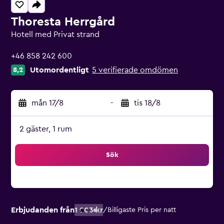
Thoresta Herrgård
Hotell med Privat strand
0 stjärnor
+46 858 242 600
Utomordentligt
5 verifierade omdömen
8,2
mån 17/8
-
tis 18/8
2 gäster, 1 rum
Sök
Erbjudanden från
1 903 kr
/
Billigaste Pris per natt