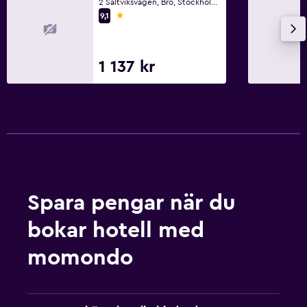
2 Saltviksvägen, Bro, Stockholms län
1 stjärna
9,1
1 137 kr
Spara pengar när du
bokar hotell med
momondo