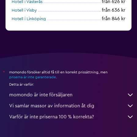
från 626 kr
Hotell i Västerås
från 636 kr
Hotell i Visby
från 846 kr
Hotell i Linköping
från 655 kr
Hotell i Umeå
momondo försöker alltid få till en korrekt prissättning, men
*
priserna är inte garanterade
.
Detta är varför:
momondo är inte försäljaren
Vi samlar massor av information åt dig
Varför är inte priserna 100 % korrekta?