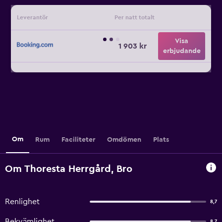
Leverantör
Per natt totalt
Visa
1 903 kr
erbjudande
Om
Rum
Faciliteter
Omdömen
Plats
Om Thoresta Herrgård, Bro
Renlighet
8,7
Bekvämlighet
8,7