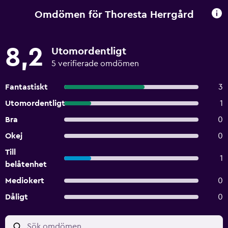
Omdömen för Thoresta Herrgård
8,2
Utomordentligt
5 verifierade omdömen
Fantastiskt
3
Utomordentligt
1
Bra
0
Okej
0
Till
1
belåtenhet
Mediokert
0
Dåligt
0