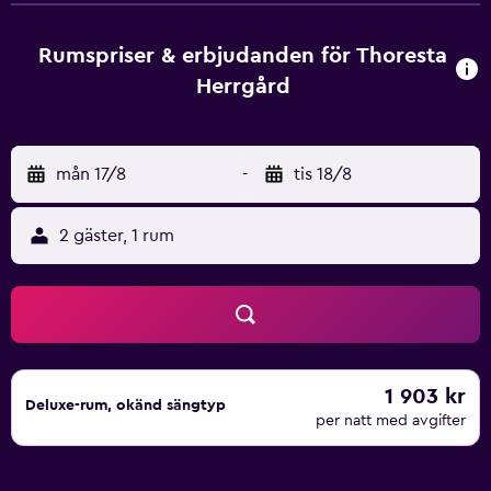
hårtork. Alla boendeenheter har en garderob. Som gäst på
boendet kan du njuta av en frukostbuffé. På Thoresta
Rumspriser & erbjudanden för Thoresta
Herrgård finns en restaurang som serverar franska rätter
Herrgård
och europeiska rätter. Laktosfria alternativ, kosher-
alternativ och veganska alternativ kan också ordnas på
begäran. Som gäst på Thoresta Herrgård kan du ägna dig
mån 17/8
-
tis 18/8
åt till exempel cykling i och omkring Bro. Det finns en bar
på plats, och som gäst har du även tillgång till
businessavdelningen. Bro Hof Slott Golf Club ligger 9 km
2 gäster, 1 rum
från boendet, medan Ekolsund slott ligger 24 km bort.
Flygplatsen (Stockholm Bromma flygplats) ligger 38 km
från boendet.
1 903 kr
Deluxe-rum, okänd sängtyp
per natt med avgifter