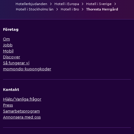
Hotellerbjudanden
Hotell i Europa
Hotell i Sverige
Hotell i Stockholms län
Hotell i Bro
Thoresta Herrgård
Företag
Om
Jobb
Mobil
Discover
Så fungerar vi
momondo-kupongkoder
Kontakt
Hjälp/Vanliga frågor
Press
Samarbetsprogram
Annonsera med oss