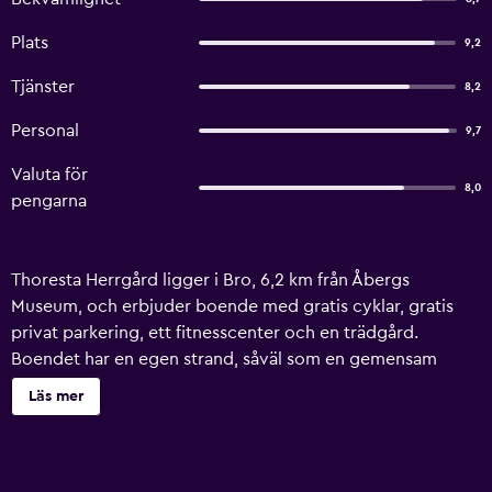
Plats
9,2
Tjänster
8,2
Personal
9,7
Valuta för
8,0
pengarna
Thoresta Herrgård ligger i Bro, 6,2 km från Åbergs
Museum, och erbjuder boende med gratis cyklar, gratis
privat parkering, ett fitnesscenter och en trädgård.
Boendet har en egen strand, såväl som en gemensam
lounge och en terrass. Hotellet är ett rökfritt boende med
Läs mer
bastu. Här finns även gratis WiFi i alla utrymmen. På
Thoresta Herrgård är alla rum utrustade med skrivbord,
platt-tv, eget badrum, sängkläder och handdukar. I det
egna badrummet finns dusch, gratis toalettartiklar och