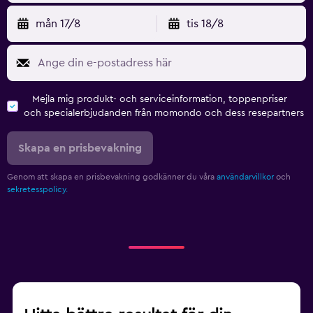
mån 17/8
tis 18/8
Mejla mig produkt- och serviceinformation, toppenpriser
och specialerbjudanden från momondo och dess resepartners
Skapa en prisbevakning
Genom att skapa en prisbevakning godkänner du våra
användarvillkor
och
sekretesspolicy.