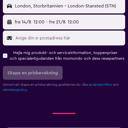
London, Storbritannien - London-Stansted (STN)
fre 14/8
12:00
-
fre 21/8
12:00
Mejla mig produkt- och serviceinformation, toppenpriser
och specialerbjudanden från momondo och dess resepartners
Skapa en prisbevakning
Genom att skapa en prisbevakning godkänner du våra
användarvillkor
och
sekretesspolicy.