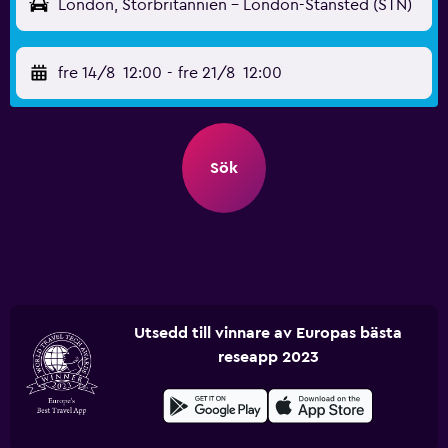
London, Storbritannien - London-Stansted (STN)
fre 14/8
12:00
-
fre 21/8
12:00
Sök
Utsedd till vinnare av Europas bästa
reseapp 2023