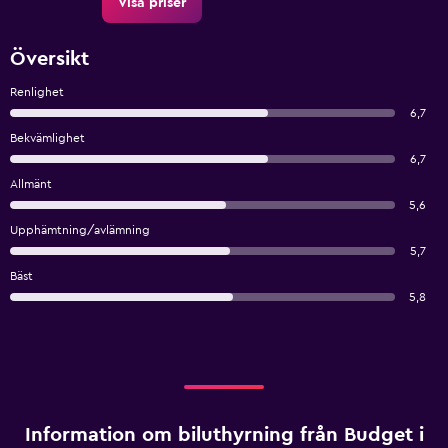
Visa priser
Översikt
Renlighet
6,7
Bekvämlighet
6,7
Allmänt
5,6
Upphämtning/avlämning
5,7
Bäst
5,8
Information om biluthyrning från Budget i