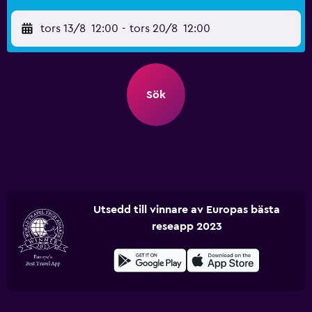
tors 13/8
12:00
-
tors 20/8
12:00
Sök
Utsedd till vinnare av Europas bästa
reseapp 2023