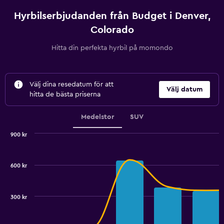
Hyrbilserbjudanden från Budget i Denver,
Colorado
Hitta din perfekta hyrbil på momondo
Välj dina resedatum för att
Välj datum
hitta de bästa priserna
Medelstor
SUV
900 kr
Combination
Chart
graphic.
chart
with
600 kr
2
data
series.
300 kr
The
chart
has