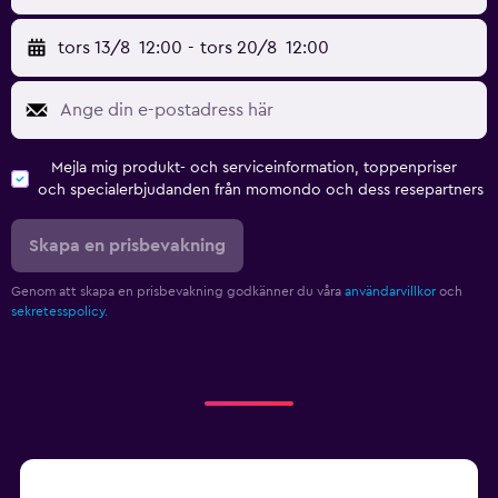
tors 13/8
12:00
-
tors 20/8
12:00
Mejla mig produkt- och serviceinformation, toppenpriser
och specialerbjudanden från momondo och dess resepartners
Skapa en prisbevakning
Genom att skapa en prisbevakning godkänner du våra
användarvillkor
och
sekretesspolicy.