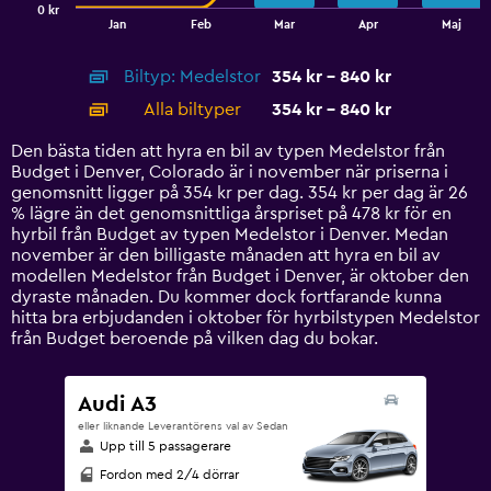
0 kr
1
End
Jan
Feb
Mar
Apr
Maj
of
X
interactive
axis
chart
Biltyp: Medelstor
354 kr - 840 kr
displaying
categories.
Alla biltyper
354 kr - 840 kr
Range:
14
Den bästa tiden att hyra en bil av typen Medelstor från
categories.
Budget i Denver, Colorado är i november när priserna i
The
genomsnitt ligger på 354 kr per dag. 354 kr per dag är 26
chart
% lägre än det genomsnittliga årspriset på 478 kr för en
has
hyrbil från Budget av typen Medelstor i Denver. Medan
1
november är den billigaste månaden att hyra en bil av
Y
modellen Medelstor från Budget i Denver, är oktober den
axis
dyraste månaden. Du kommer dock fortfarande kunna
displaying
hitta bra erbjudanden i oktober för hyrbilstypen Medelstor
values.
från Budget beroende på vilken dag du bokar.
Range:
0
to
Audi A3
900.
eller liknande Leverantörens val av Sedan
Upp till 5 passagerare
Fordon med 2/4 dörrar