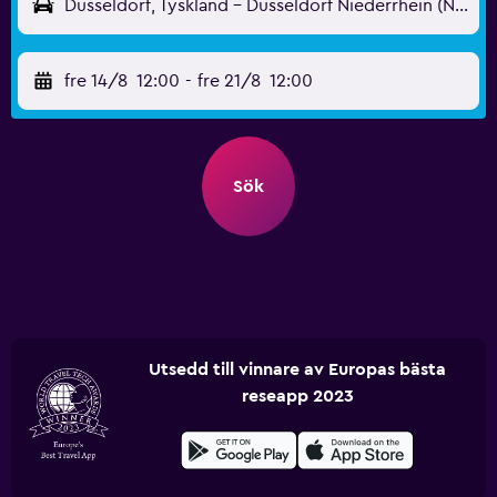
Düsseldorf, Tyskland - Düsseldorf Niederrhein (NRN)
fre 14/8
12:00
-
fre 21/8
12:00
Sök
Utsedd till vinnare av Europas bästa
reseapp 2023