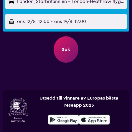
London, Storbritannien - London-Heathrow flygplats (LHR)
ons 12/8
12:00
-
ons 19/8
12:00
Sök
Utsedd till vinnare av Europas bästa
reseapp 2023