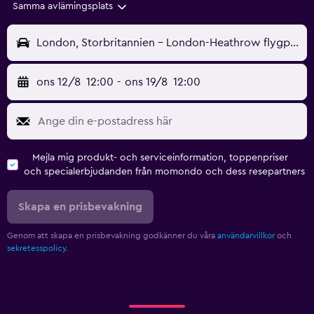
Samma avlämingsplats
London, Storbritannien - London-Heathrow flygplats (LHR)
ons 12/8
12:00
-
ons 19/8
12:00
Mejla mig produkt- och serviceinformation, toppenpriser
och specialerbjudanden från momondo och dess resepartners
Skapa en prisbevakning
Genom att skapa en prisbevakning godkänner du våra
användarvillkor
och
sekretesspolicy.