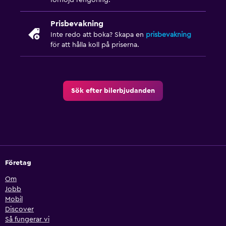
förhöjd rengöring.
Prisbevakning
Inte redo att boka? Skapa en
prisbevakning
för att hålla koll på priserna.
Sök efter bilerbjudanden
Företag
Om
Jobb
Mobil
Discover
Så fungerar vi