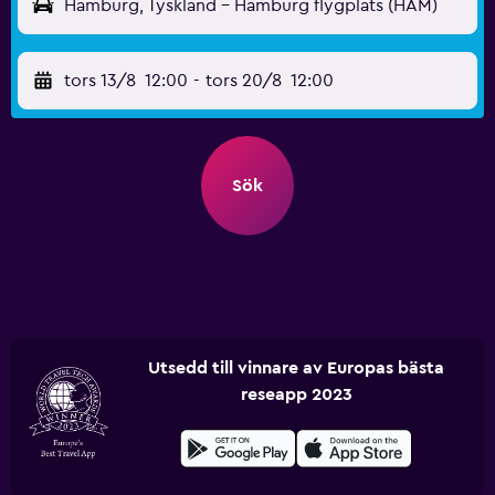
Hamburg, Tyskland - Hamburg flygplats (HAM)
tors 13/8
12:00
-
tors 20/8
12:00
Sök
Utsedd till vinnare av Europas bästa
reseapp 2023