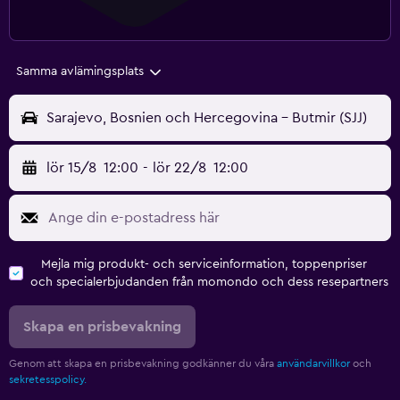
Samma avlämingsplats
Sarajevo, Bosnien och Hercegovina - Butmir (SJJ)
lör 15/8
12:00
-
lör 22/8
12:00
Mejla mig produkt- och serviceinformation, toppenpriser
och specialerbjudanden från momondo och dess resepartners
Skapa en prisbevakning
Genom att skapa en prisbevakning godkänner du våra
användarvillkor
och
sekretesspolicy.