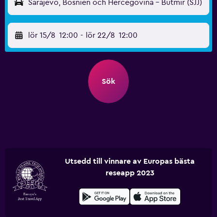
Sarajevo, Bosnien och Hercegovina - Butmir (SJJ)
lör 15/8
12:00
-
lör 22/8
12:00
Sök
Utsedd till vinnare av Europas bästa
reseapp 2023