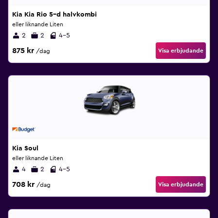
Kia Kia Rio 5–d halvkombi
eller liknande Liten
2
2
4-5
875 kr
Visa erbjudande
/dag
Kia Soul
eller liknande Liten
4
2
4-5
708 kr
Visa erbjudande
/dag