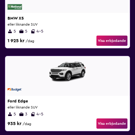
BMW X5
eller liknande SUV
5
5
4-5
1 925 kr
Visa erbjudande
/dag
Ford Edge
eller liknande SUV
5
3
4-5
935 kr
Visa erbjudande
/dag