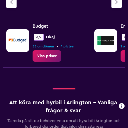
Budget
Ent
Okej
6,5
8,
•
33 omdömen
4 platser
1 o
Visa priser
V
Att köra med hyrbil i Arlington – Vanliga
frågor & svar
Ta reda på allt du behöver veta om att hyra bil i Arlington och
förbered dig ordentligt inför din nästa resa