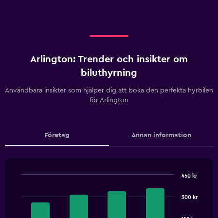
Arlington: Trender och insikter om
biluthyrning
Användbara insikter som hjälper dig att boka den perfekta hyrbilen
för Arlington
Företag
Annan information
450 kr
Bar
Chart
graphic.
chart
300 kr
with
4
bars.