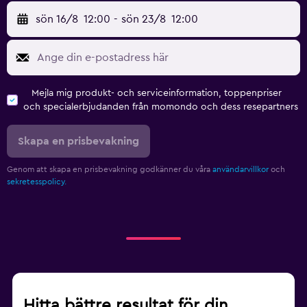
sön 16/8
12:00
-
sön 23/8
12:00
Mejla mig produkt- och serviceinformation, toppenpriser
och specialerbjudanden från momondo och dess resepartners
Skapa en prisbevakning
Genom att skapa en prisbevakning godkänner du våra
användarvillkor
och
sekretesspolicy.
Hitta bättre resultat för din