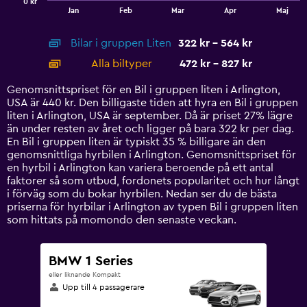
0 kr
1
End
Jan
Feb
Mar
Apr
Maj
of
X
interactive
axis
chart
Bilar i gruppen Liten
322 kr - 564 kr
displaying
categories.
Alla biltyper
472 kr - 827 kr
Range:
14
Genomsnittspriset för en Bil i gruppen liten i Arlington,
categories.
USA är 440 kr. Den billigaste tiden att hyra en Bil i gruppen
The
liten i Arlington, USA är september. Då är priset 27% lägre
chart
än under resten av året och ligger på bara 322 kr per dag.
has
En Bil i gruppen liten är typiskt 35 % billigare än den
1
genomsnittliga hyrbilen i Arlington. Genomsnittspriset för
Y
en hyrbil i Arlington kan variera beroende på ett antal
axis
faktorer så som utbud, fordonets popularitet och hur långt
displaying
i förväg som du bokar hyrbilen. Nedan ser du de bästa
values.
priserna för hyrbilar i Arlington av typen Bil i gruppen liten
Range:
som hittats på momondo den senaste veckan.
0
to
900.
BMW 1 Series
eller liknande Kompakt
Upp till 4 passagerare