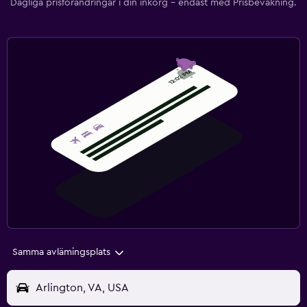
Dagliga prisförändringar i din inkorg – endast med Prisbevakning.
Samma avlämingsplats
Arlington, VA, USA