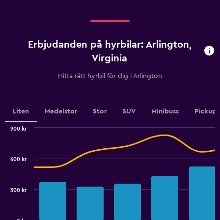
450.
categories.
Range:
4
categories.
Erbjudanden på hyrbilar: Arlington,
The
chart
Virginia
has
1
Hitta rätt hyrbil för dig i Arlington
Y
axis
displaying
values.
Liten
Medelstor
Stor
SUV
Minibuss
Pickup
Range:
0
900 kr
Combination
to
Chart
graphic.
chart
4.5.
with
600 kr
2
data
series.
300 kr
The
chart
has