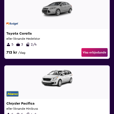
Toyota Corolla
eller liknande Medelstor
5
3
2/4
713 kr
Visa erbjudande
/dag
Chrysler Pacifica
eller liknande Minibuss