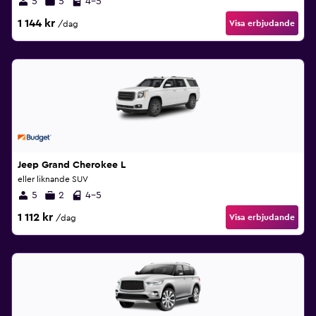
5
5
4-5
1 144 kr
Visa erbjudande
/dag
Jeep Grand Cherokee L
eller liknande SUV
5
2
4-5
1 112 kr
Visa erbjudande
/dag