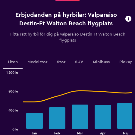
innan
uthyrning.
Erbjudanden på hyrbilar: Valparaiso
Range:
91
Destin-Ft Walton Beach flygplats
categories.
The
Hitta rätt hyrbil för dig på Valparaiso Destin-Ft Walton Beach
chart
flygplats
has
1
Y
axis
Liten
Medelstor
Stor
SUV
Minibuss
Pickup
displaying
values.
1 200 kr
Range:
Combination
Chart
graphic.
chart
450
with
to
800 kr
2
600.
data
series.
400 kr
The
chart
has
0 kr
1
End
Jan
Feb
Mar
Apr
Maj