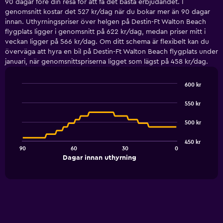
90 dagar före din resa för att få det bästa erbjudandet. I
genomsnitt kostar det 527 kr/dag när du bokar mer än 90 dagar
innan. Uthyrningspriser över helgen på Destin-Ft Walton Beach
flygplats ligger i genomsnitt på 622 kr/dag, medan priser mitt i
veckan ligger på 566 kr/dag. Om ditt schema är flexibelt kan du
överväga att hyra en bil på Destin-Ft Walton Beach flygplats under
januari, när genomsnittspriserna ligget som lägst på 458 kr/dag.
600 kr
Line
Chart
graphic.
chart
550 kr
with
91
500 kr
data
points.
450 kr
90
60
30
0
The
End
Dagar innan uthyrning
chart
of
interactive
has
chart
1
X
axis
displaying
Dagar