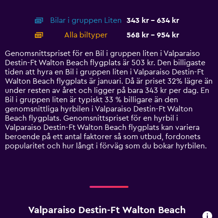
of
X
interactive
axis
chart
Bilar i gruppen Liten
343 kr - 634 kr
displaying
categories.
Alla biltyper
568 kr - 954 kr
Range:
14
Genomsnittspriset för en Bil i gruppen liten i Valparaiso
categories.
Destin-Ft Walton Beach flygplats är 503 kr. Den billigaste
The
tiden att hyra en Bil i gruppen liten i Valparaiso Destin-Ft
chart
Walton Beach flygplats är januari. Då är priset 32% lägre än
has
under resten av året och ligger på bara 343 kr per dag. En
1
Bil i gruppen liten är typiskt 33 % billigare än den
Y
genomsnittliga hyrbilen i Valparaiso Destin-Ft Walton
axis
Beach flygplats. Genomsnittspriset för en hyrbil i
displaying
Valparaiso Destin-Ft Walton Beach flygplats kan variera
values.
beroende på ett antal faktorer så som utbud, fordonets
Range:
popularitet och hur långt i förväg som du bokar hyrbilen.
0
to
1200.
Valparaiso Destin-Ft Walton Beach