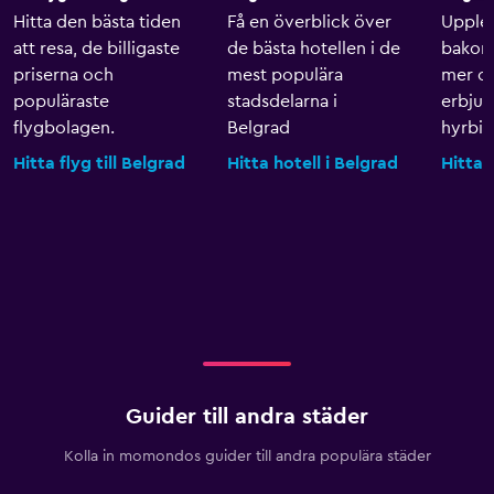
Hitta den bästa tiden
Få en överblick över
Upple
att resa, de billigaste
de bästa hotellen i de
bakom 
priserna och
mest populära
mer o
populäraste
stadsdelarna i
erbju
flygbolagen.
Belgrad
hyrbila
Hitta flyg till Belgrad
Hitta hotell i Belgrad
Hitta 
Guider till andra städer
Kolla in momondos guider till andra populära städer