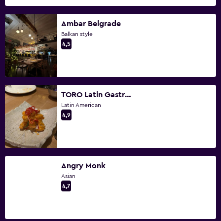
Ambar Belgrade
Balkan style
4,5
TORO Latin GastroBar
Latin American
4,9
Angry Monk
Asian
4,7