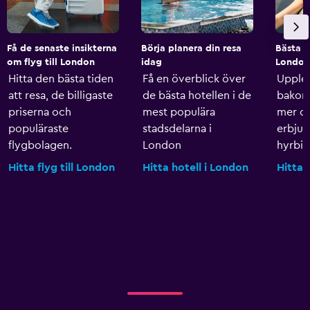
Få de senaste insikterna
Börja planera din resa
Bästa h
om flyg till London
idag
London
Hitta den bästa tiden
Få en överblick över
Upple
att resa, de billigaste
de bästa hotellen i de
bakom 
priserna och
mest populära
mer o
populäraste
stadsdelarna i
erbju
flygbolagen.
London
hyrbila
Hitta flyg till London
Hitta hotell i London
Hitta 