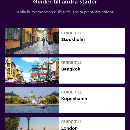
Guider till andra städer
Kolla in momondos guider till andra populära städer
GUIDE TILL
Stockholm
GUIDE TILL
Bangkok
GUIDE TILL
Köpenhamn
GUIDE TILL
London