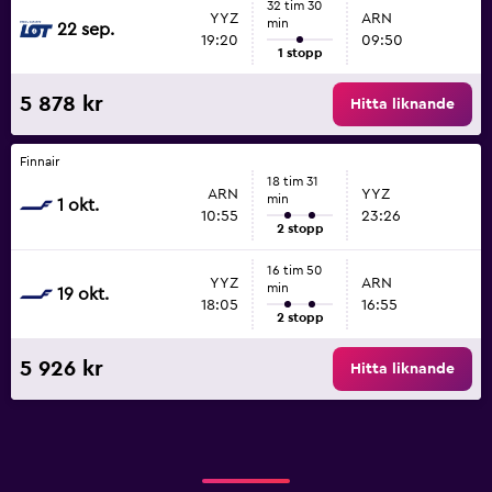
32 tim 30
YYZ
ARN
min
22 sep.
19:20
09:50
1 stopp
5 878 kr
Hitta liknande
Finnair
18 tim 31
ARN
YYZ
min
1 okt.
10:55
23:26
2 stopp
16 tim 50
YYZ
ARN
min
19 okt.
18:05
16:55
2 stopp
5 926 kr
Hitta liknande