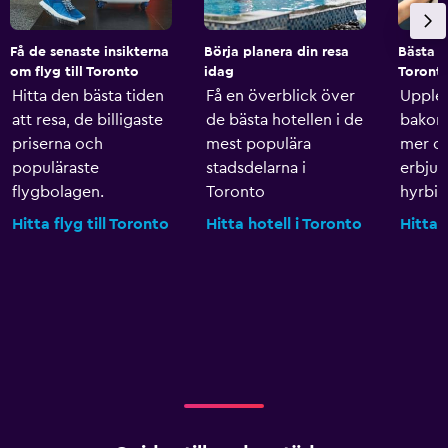
Få de senaste insikterna
Börja planera din resa
Bästa h
om flyg till Toronto
idag
Toront
Hitta den bästa tiden
Få en överblick över
Upple
att resa, de billigaste
de bästa hotellen i de
bakom 
priserna och
mest populära
mer o
populäraste
stadsdelarna i
erbju
flygbolagen.
Toronto
hyrbila
Hitta flyg till Toronto
Hitta hotell i Toronto
Hitta 