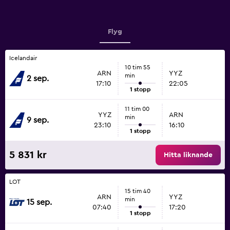
Flyg
Icelandair
10 tim 55
ARN
YYZ
min
2 sep.
17:10
22:05
1 stopp
11 tim 00
YYZ
ARN
min
9 sep.
23:10
16:10
1 stopp
5 831 kr
Hitta liknande
LOT
15 tim 40
ARN
YYZ
min
15 sep.
07:40
17:20
1 stopp