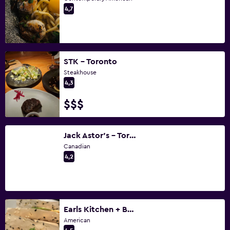
4,7
STK - Toronto
Steakhouse
4,3
$$$
Jack Astor's - Toronto (Yonge & Bloor)
Canadian
4,2
Earls Kitchen + Bar - Yorkdale
American