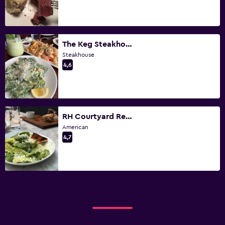
The Keg Steakhouse + Bar - Mansion
Steakhouse
4,6
RH Courtyard Restaurant at RH Toronto
American
4,7