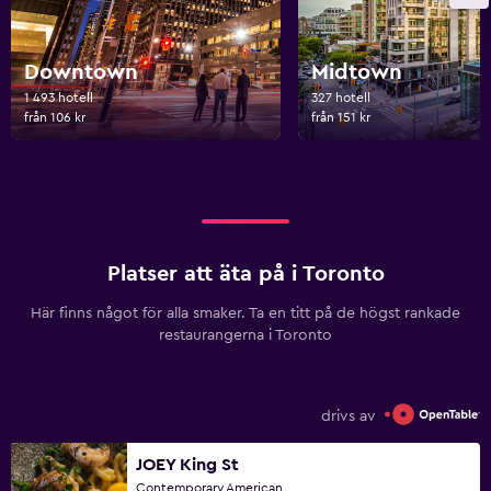
Downtown
Midtown
1 493 hotell
327 hotell
från 106 kr
från 151 kr
Platser att äta på i Toronto
Här finns något för alla smaker. Ta en titt på de högst rankade
restaurangerna i Toronto
drivs av
JOEY King St
Contemporary American