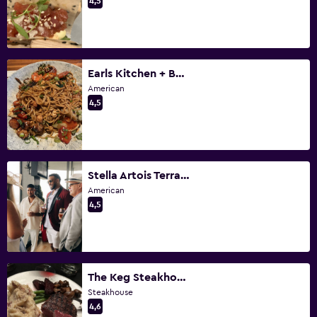
4,5
Earls Kitchen + Bar - Financial District
American
4,5
Stella Artois Terrace at Woodbine Racetrack
American
4,5
The Keg Steakhouse + Bar - York Street
Steakhouse
4,6