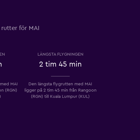
rutter för MAI
EN
LÄNGSTA FLYGNINGEN
n
2 tim 45 min
n med MAI
Den längsta flygrutten med MAI
oon (RGN)
ligger på 2 tim 45 min från Rangoon
)
(RGN) till Kuala Lumpur (KUL)