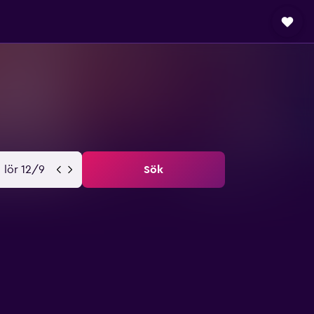
lör 12/9
Sök