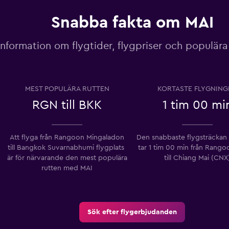
Snabba fakta om MAI
information om flygtider, flygpriser och populära 
MEST POPULÄRA RUTTEN
KORTASTE FLYGNING
RGN till BKK
1 tim 00 mi
Att flyga från Rangoon Mingaladon
Den snabbaste flygsträcka
till Bangkok Suvarnabhumi flygplats ​​
tar 1 tim 00 min från Rang
är för närvarande den mest populära
till Chiang Mai (CNX
rutten med MAI
Sök efter flygerbjudanden