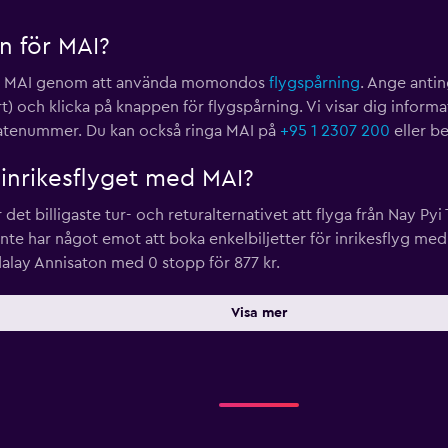
en för MAI?
 för MAI genom att använda momondos
flygspårning
. Ange antin
) och klicka på knappen för flygspårning. Vi visar dig informati
atenummer. Du kan också ringa MAI på
+95 1 2307 200
eller b
e inrikesflyget med MAI?
det billigaste tur- och returalternativet att flyga från Nay Pyi T
e har något emot att boka enkelbiljetter för inrikesflyg med MA
alay Annisaton med 0 stopp för 877 kr.
Visa mer