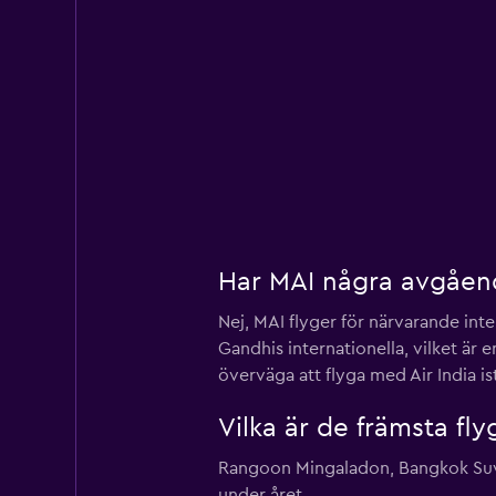
Har MAI några avgåend
Nej, MAI flyger för närvarande int
Gandhis internationella, vilket är 
överväga att flyga med Air India ist
Vilka är de främsta fly
Rangoon Mingaladon, Bangkok Suvar
under året.