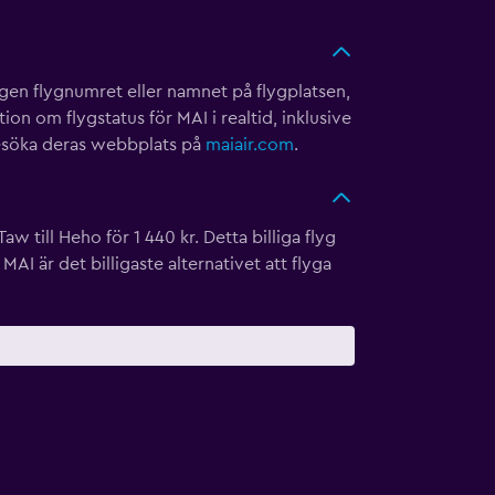
gen flygnumret eller namnet på flygplatsen,
on om flygstatus för MAI i realtid, inklusive
esöka deras webbplats på
maiair.com
.
aw till Heho för 1 440 kr. Detta billiga flyg
I är det billigaste alternativet att flyga