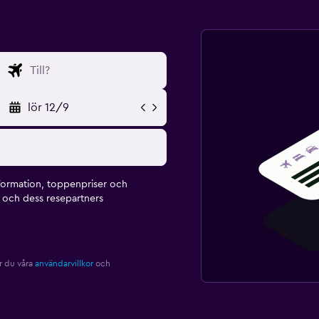
lör 12/9
formation, toppenpriser och
och dess resepartners
r du våra
användarvillkor
och