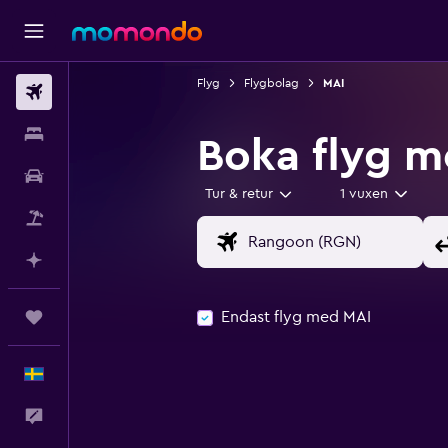
Flyg
Flygbolag
MAI
Flyg
Boende
Boka flyg m
Hyrbil
Tur & retur
1 vuxen
Paketresor
Planera med AI
Endast flyg med MAI
Trips
Svenska
Feedback