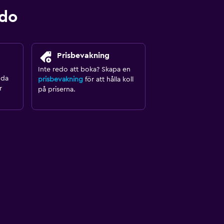
ndo
Prisbevakning
Inte redo att boka? Skapa en
nda
prisbevakning
för att hålla koll
r
på priserna.