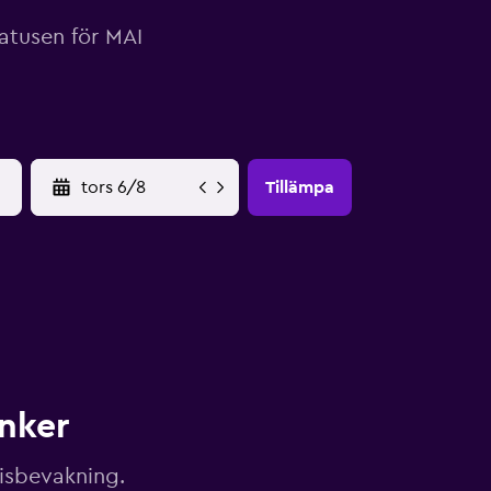
tatusen för MAI
YYYY-MM-DD
Tillämpa
unker
risbevakning.