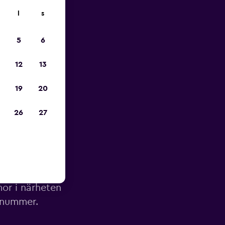
l
s
pp
5
6
12
13
19
20
26
27
lygplats
mor i närheten
onnummer.