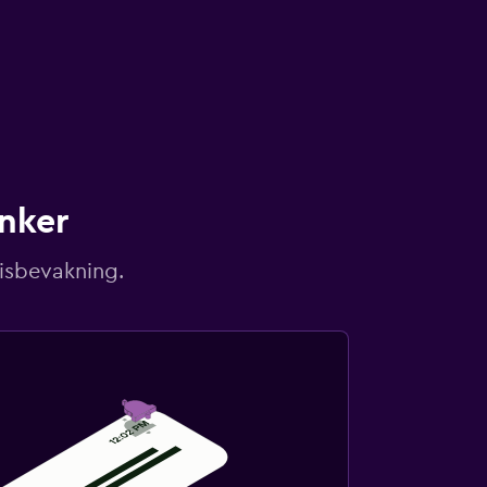
unker
risbevakning.