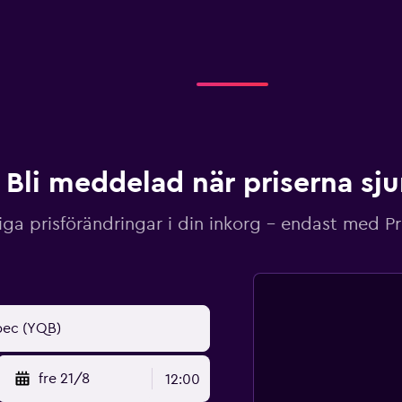
Bli meddelad när priserna sj
iga prisförändringar i din inkorg – endast med P
fre 21/8
12:00