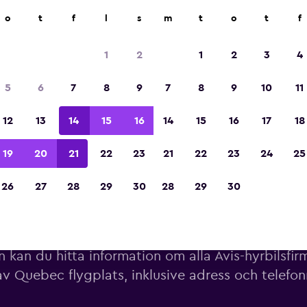
o
t
f
l
s
m
t
o
t
f
Utsedd till vinnare av Europas bästa resea
2023
1
2
1
2
3
4
5
6
7
8
9
7
8
9
10
11
12
13
14
15
16
14
15
16
17
18
19
20
21
22
23
21
22
23
24
25
26
27
28
29
30
28
29
30
rbilar från Avis nära Quebec f
 kan du hitta information om alla Avis-hyrbilsfir
av Quebec flygplats, inklusive adress och telef