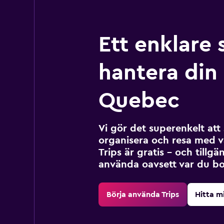
Ett enklare 
hantera din r
Quebec
Vi gör det superenkelt at
organisera och resa med v
Trips är gratis – och tillgä
använda oavsett var du bo
Börja använda Trips
Hitta m