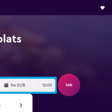
plats
Sök
fre 21/8
12:00
6