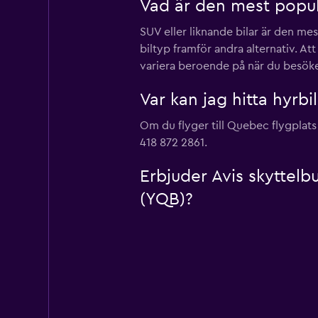
Vad är den mest popul
SUV eller liknande bilar är den me
biltyp framför andra alternativ. At
variera beroende på när du besöker
Var kan jag hitta hyrbi
Om du flyger till Quebec flygplats
418 872 2861.
Erbjuder Avis skyttelb
(YQB)?