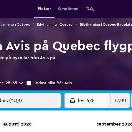
Platser
Omdömen
FAQ
uthyrning i Québec
Biluthyrning i Quebec
Biluthyrning i Quebec flygplats
n Avis på Quebec flyg
 på hyrbilar från Avis på
er:
25-65
Endast bilar från Avis
fre 14/8
12:00
augusti 2026
september 202