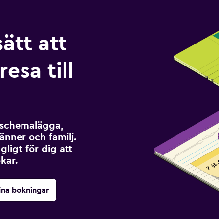
sätt att
esa till
t schemalägga,
änner och familj.
ngligt för dig att
kar.
ina bokningar