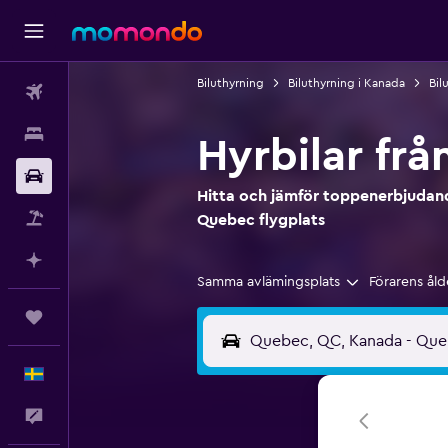
Biluthyrning
Biluthyrning i Kanada
Bil
Flyg
Boende
Hyrbilar frå
Hyrbil
Hitta och jämför toppenerbjudande
Paketresor
Quebec flygplats
Planera med AI
Samma avlämingsplats
Förarens åld
Trips
Svenska
Feedback