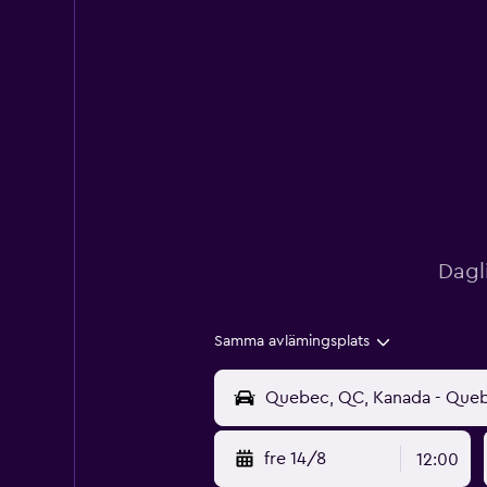
Dagl
Samma avlämingsplats
fre 14/8
12:00