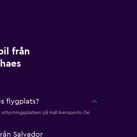
il från
lhaes
s flygplats?
ta uthyrningsplatsen på Hall Aeroporto De
från Salvador