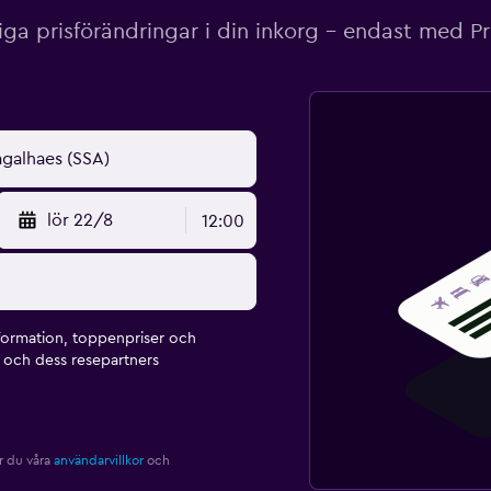
iga prisförändringar i din inkorg – endast med P
lör 22/8
12:00
formation, toppenpriser och
och dess resepartners
r du våra
användarvillkor
och