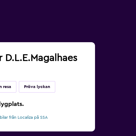
or D.L.E.Magalhaes
n resa
Pröva lyckan
lygplats.
bilar från Localiza på SSA