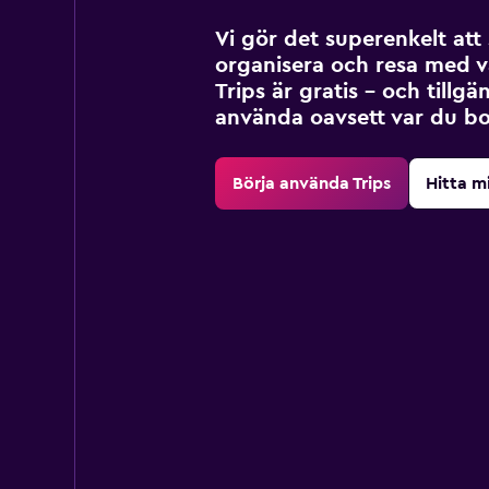
Vi gör det superenkelt at
organisera och resa med v
Trips är gratis – och tillgä
använda oavsett var du bo
Börja använda Trips
Hitta m