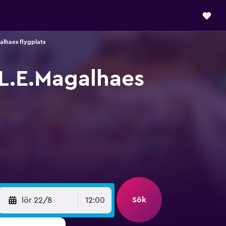
alhaes flygplats
.L.E.Magalhaes
Sök
lör 22/8
12:00