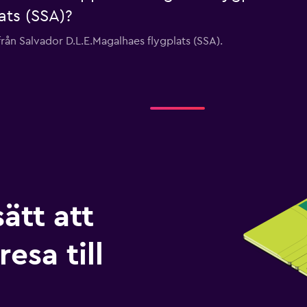
ats (SSA)?
 från Salvador D.L.E.Magalhaes flygplats (SSA).
sätt att
esa till