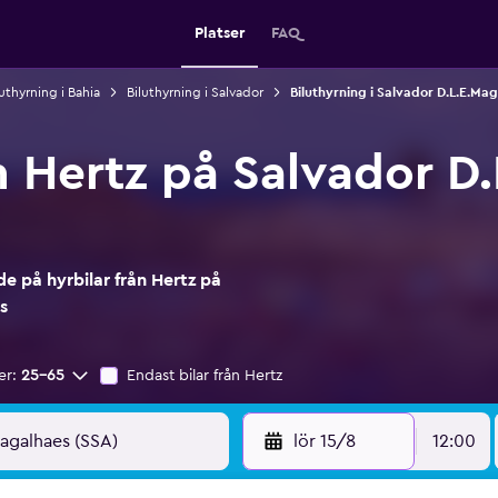
Platser
FAQ
luthyrning i Bahia
Biluthyrning i Salvador
Biluthyrning i Salvador D.L.E.Mag
n Hertz på Salvador D
e på hyrbilar från Hertz på
s
er:
25-65
Endast bilar från Hertz
lör 15/8
12:00