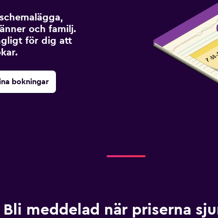
t schemalägga,
änner och familj.
ngligt för dig att
kar.
ina bokningar
Bli meddelad när priserna sj