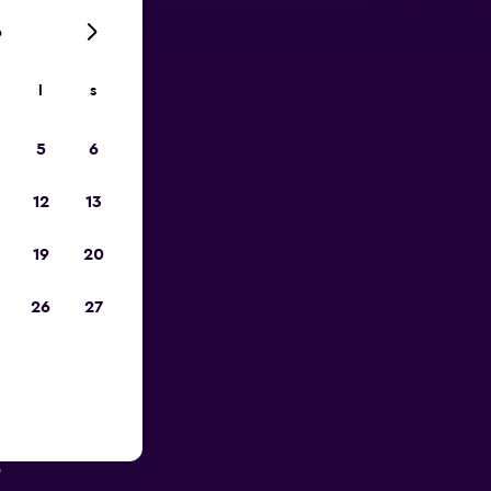
6
l
s
pp
5
6
12
13
19
20
26
27
ador
s