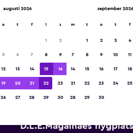
augusti 2026
september 202
o
t
f
l
s
m
t
o
t
f
Utsedd till vinnare av Europas bästa resea
2023
1
2
1
2
3
4
5
6
7
8
9
7
8
9
10
11
12
13
14
15
16
14
15
16
17
18
19
20
21
22
23
21
22
23
24
25
26
27
28
29
30
28
29
30
Hyrbilar från Hertz nära Salv
D.L.E.Magalhaes flygplat