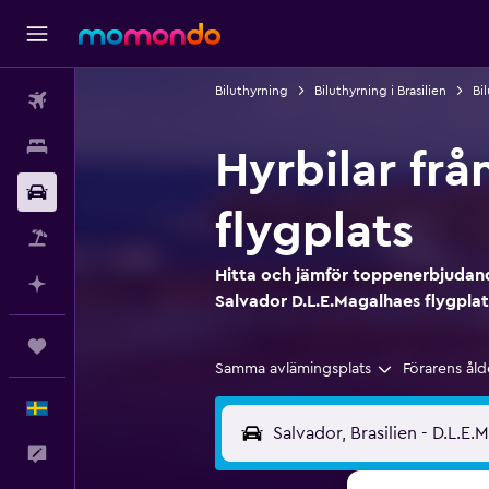
Biluthyrning
Biluthyrning i Brasilien
Bi
Flyg
Boende
Hyrbilar frå
Hyrbil
flygplats
Paketresor
Hitta och jämför toppenerbjudand
Planera med AI
Salvador D.L.E.Magalhaes flygplat
Trips
Samma avlämingsplats
Förarens åld
Svenska
Feedback