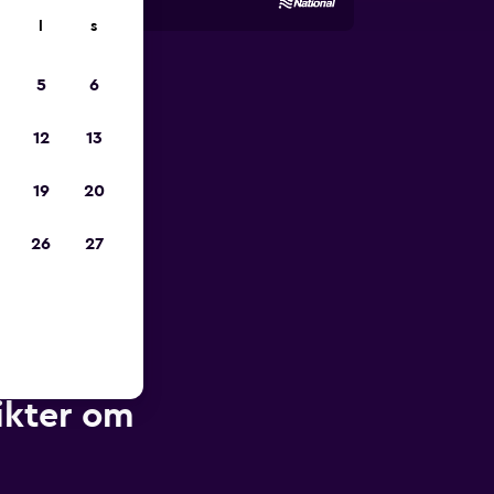
l
s
5
6
pp
12
13
19
20
26
27
ikter om