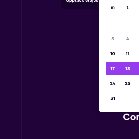
Upptäck erbjudanden från uthyrni
m
t
3
4
10
11
17
18
24
25
31
Com