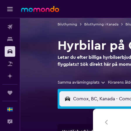
Biluthyrning
Biluthyrning i Kanada
Bil
Flyg
Boende
Hyrbilar på
Hyrbil
Letar du efter billiga hyrbilserb
Paketresor
flygplats? Sök direkt här på mo
Planera med AI
Samma avlämingsplats
Förarens åld
Trips
Svenska
Feedback