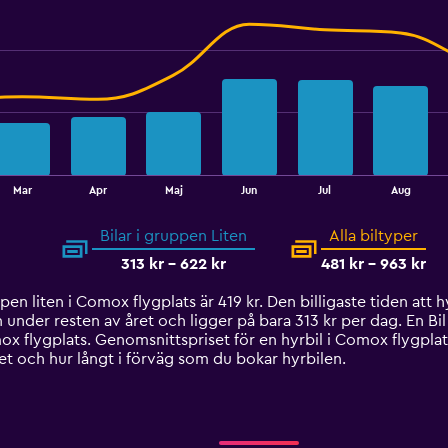
560.
Mar
Apr
Maj
Jun
Jul
Aug
Bilar i gruppen Liten
Alla biltyper
313 kr - 622 kr
481 kr - 963 kr
en liten i Comox flygplats är 419 kr. Den billigaste tiden att h
n under resten av året och ligger på bara 313 kr per dag. En Bil 
x flygplats. Genomsnittspriset för en hyrbil i Comox flygplat
t och hur långt i förväg som du bokar hyrbilen.