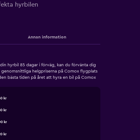
ekta hyrbilen
Annan information
din hyrbil 85 dagar i förväg, kan du förvänta dig
de genomsnittliga helgpriserna på Comox flygplats
en bästa tiden på året att hyra en bil på Comox
0 kr
0 kr
0 kr
0 kr