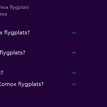
mox flygplats
resa
 flygplats?
lygplats?
s?
 Comox flygplats?