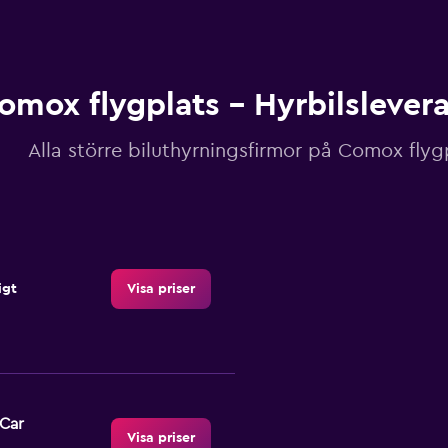
omox flygplats – Hyrbilslever
Alla större biluthyrningsfirmor på Comox flyg
igt
Visa priser
-Car
Visa priser