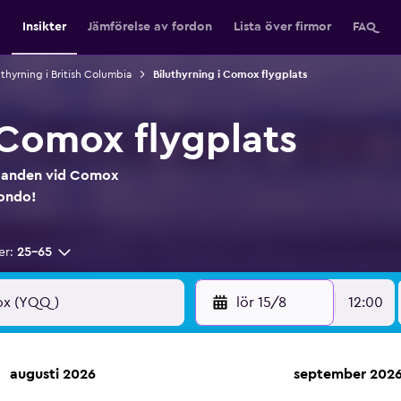
Insikter
Jämförelse av fordon
Lista över firmor
FAQ
uthyrning i British Columbia
Biluthyrning i Comox flygplats
 Comox flygplats
judanden vid Comox
mondo!
er:
25-65
lör 15/8
12:00
augusti 2026
september 202