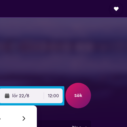
Sök
lör 22/8
12:00
6