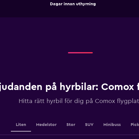
The
End
Dagar innan uthyrning
chart
of
interactive
has
chart
1
X
axis
displaying
Dagar
innan
uthyrning.
Range:
91
categories.
The
chart
judanden på hyrbilar: Comox f
has
1
Hitta rätt hyrbil för dig på Comox flygpla
Y
axis
displaying
values.
Range:
Liten
Medelstor
Stor
SUV
Minibuss
Pic
320
to