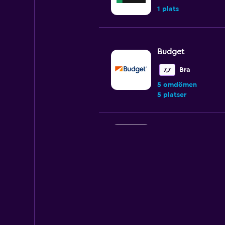
1 plats
Budget
Bra
7,7
5 omdömen
5 platser
Sunnycars
2 platser