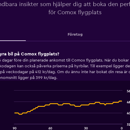
dbara insikter som hjälper dig att boka den perf
för Comox flygplats
Företag
yra bil på Comox flygplats?
5 dagar före din planerade ankomst till Comox flygplats. När du bokar 
ckodagen kan också påverka priserna på hyrbilar. Till exempel ligger 
å veckodagar på 412 kr/dag. Om du ännu inte har bokat din resa är d
genomsnitt ligger på 399 kr/dag.
56
Line
Chart
graphic.
chart
48
with
91
40
data
points.
32
90
60
30
0