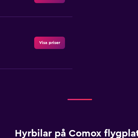
Visa priser
Visa priser
Hyrbilar på Comox flygpla