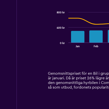
Combination
Chart
graphic.
chart
with
800 kr
2
data
series.
400 kr
The
chart
has
0 kr
1
End
Jan
Feb
of
X
interactive
axis
chart
displaying
categories.
Range:
14
Genomsnittspriset för en Bil i grupp
categories.
är januari. Då är priset 26% lägre ä
The
den genomsnittliga hyrbilen i Como
chart
så som utbud, fordonets popularite
has
1
Y
axis