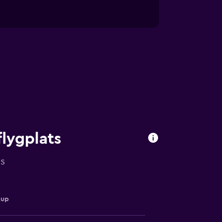
lygplats
ts
kup