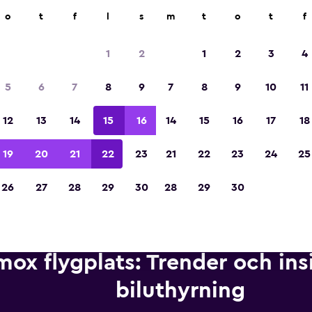
ngsföretag på över 70 000 platser med momondo.
o
t
f
l
s
m
t
o
t
f
1
2
1
2
3
4
Utsedd till vinnare av Europas bästa resea
5
6
7
8
9
7
8
9
10
11
2023
12
13
14
15
16
14
15
16
17
18
19
20
21
22
23
21
22
23
24
25
26
27
28
29
30
28
29
30
ox flygplats: Trender och ins
biluthyrning