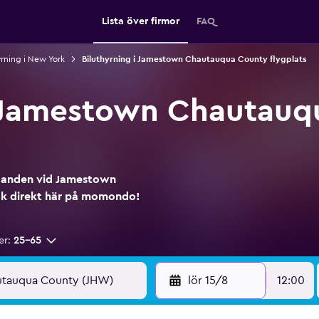
Lista över firmor
FAQ
yrning i New York
Biluthyrning i Jamestown Chautauqua County flygplats
å Jamestown Chautauq
judanden vid Jamestown
ök direkt här på momondo!
er:
25-65
lör 15/8
12:00