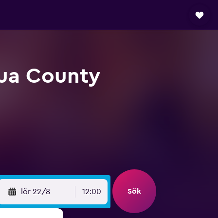
ua County
Sök
lör 22/8
12:00