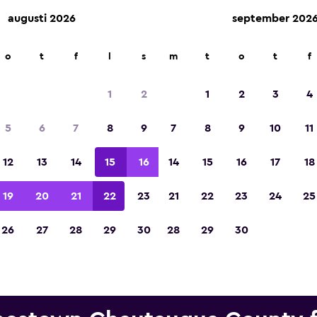
augusti 2026
september 202
ngsföretag på över 70 000 platser med momondo.
o
t
f
l
s
m
t
o
t
f
1
2
1
2
3
4
Utsedd till vinnare av Europas bästa resea
5
6
7
8
9
7
8
9
10
11
2023
12
13
14
15
16
14
15
16
17
18
19
20
21
22
23
21
22
23
24
25
26
27
28
29
30
28
29
30