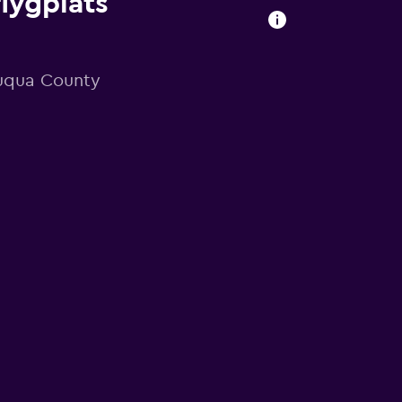
lygplats
auqua County