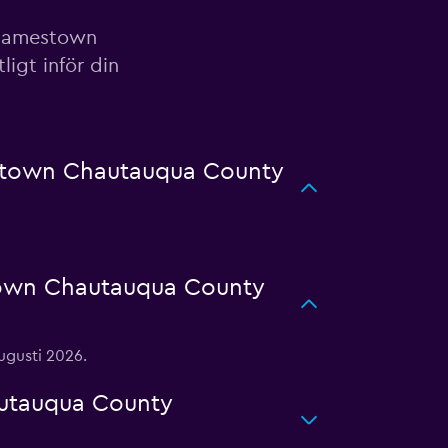
å Jamestown
igt inför din
estown Chautauqua County
town Chautauqua County
ugusti 2026.
autauqua County