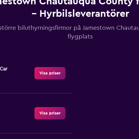
estown Chautauqua County f
– Hyrbilsleverantörer
 större biluthyrningsfirmor på Jamestown Chaut
flygplats
-Car
Visa priser
Visa priser