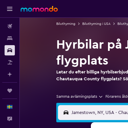
Biluthyrning
Biluthyrning i USA
Biluth
Flyg
Boende
Hyrbilar p
Hyrbil
flygplats
Paketresor
Letar du efter billiga hyrbilserb
Planera med AI
Chautauqua County flygplats? S
Trips
Samma avlämingsplats
Förarens åld
Svenska
Feedback