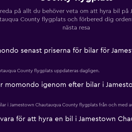
 reda på allt du behöver veta om att hyra bil p
auqua County flygplats och förbered dig ordentl
nästa resa
ndo senast priserna för bilar för Jam
autauqua County flygplats uppdateras dagligen.
r momondo igenom efter bilar i James
r bilar i Jamestown Chautauqua County flygplats från och med a
ara för att hyra en bil i Jamestown Ch