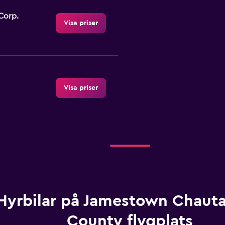
Corp.
Visa priser
Visa priser
Visa priser
Hyrbilar på Jamestown Chaut
County flygplats