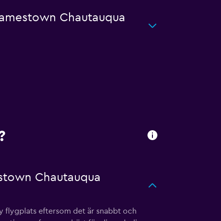
i Jamestown Chautauqua
?
mestown Chautauqua
 flygplats eftersom det är snabbt och