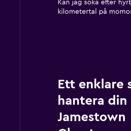
Kan jag söka efter hy
kilometertal på mom
Ett enklare 
hantera din r
Jamestown