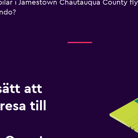
rbilar i Jamestown Chautauqua County f
ondo?
sätt att
esa till