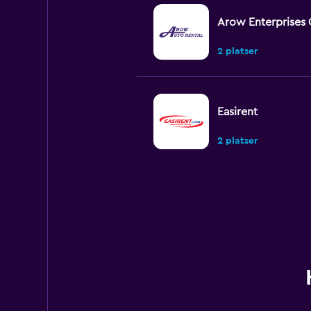
Arow Enterprises 
2 platser
Easirent
2 platser
Ace Rental Cars
1 plats