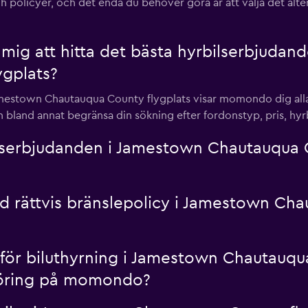
r och policyer, och det enda du behöver göra är att välja det alt
ig att hitta det bästa hyrbilserbjudan
gplats?
Jamestown Chautauqua County flygplats visar momondo dig alla r
n bland annat begränsa din sökning efter fordonstyp, pris, hyr
serbjudanden i Jamestown Chautauqua 
ed rättvis bränslepolicy i Jamestown Cha
le för biluthyrning i Jamestown Chautauq
göring på momondo?