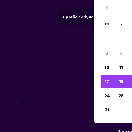
Upptäck erbjudanden från uthyrni
m
t
3
4
10
11
17
18
24
25
0
31