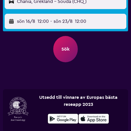
Chania, Grekland - Souda (CHQ)
sön 16/8
12:00
-
sön 23/8
12:00
Sök
Utsedd till vinnare av Europas bästa
reseapp 2023