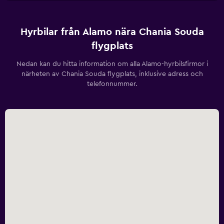
Hyrbilar från Alamo nära Chania Souda
flygplats
Nedan kan du hitta information om alla Alamo-hyrbilsfirmor i
närheten av Chania Souda flygplats, inklusive adress och
telefonnummer.