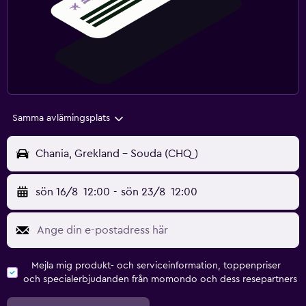
Samma avlämingsplats
Chania, Grekland - Souda (CHQ)
sön 16/8
12:00
-
sön 23/8
12:00
Mejla mig produkt- och serviceinformation, toppenpriser
och specialerbjudanden från momondo och dess resepartners