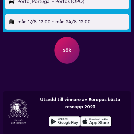
Porto, Portugal - Portos (OPO)
mån 17/8
12:00
-
mån 24/8
12:00
Sök
Utsedd till vinnare av Europas bästa
reseapp 2023