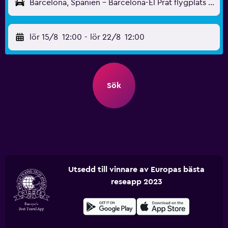
Barcelona, Spanien - Barcelona-El Prat flygplats (BCN)
lör 15/8
12:00
-
lör 22/8
12:00
Sök
Utsedd till vinnare av Europas bästa
reseapp 2023