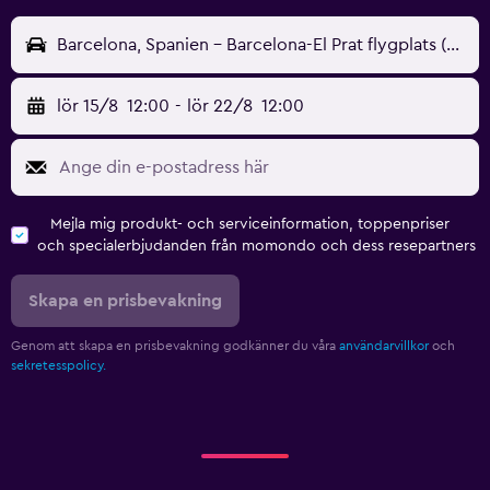
Barcelona, Spanien - Barcelona-El Prat flygplats (BCN)
lör 15/8
12:00
-
lör 22/8
12:00
Mejla mig produkt- och serviceinformation, toppenpriser
och specialerbjudanden från momondo och dess resepartners
Skapa en prisbevakning
Genom att skapa en prisbevakning godkänner du våra
användarvillkor
och
sekretesspolicy.