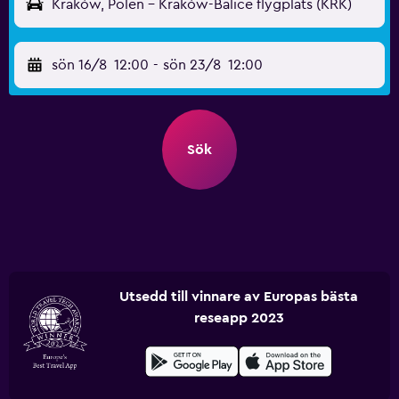
Kraków, Polen - Kraków-Balice flygplats (KRK)
sön 16/8
12:00
-
sön 23/8
12:00
Sök
Utsedd till vinnare av Europas bästa
reseapp 2023