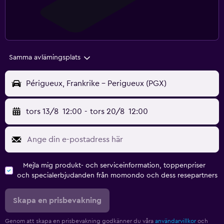
Samma avlämingsplats
Périgueux, Frankrike - Perigueux (PGX)
tors 13/8
12:00
-
tors 20/8
12:00
Mejla mig produkt- och serviceinformation, toppenpriser
och specialerbjudanden från momondo och dess resepartners
Skapa en prisbevakning
Genom att skapa en prisbevakning godkänner du våra
användarvillkor
och