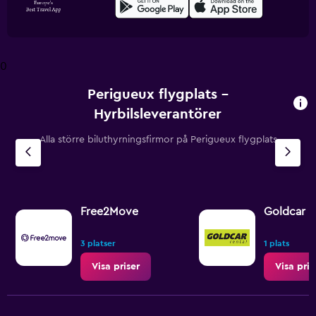
0
Perigueux flygplats –
Hyrbilsleverantörer
Alla större biluthyrningsfirmor på Perigueux flygplats
Free2Move
Goldcar R
3 platser
1 plats
Visa priser
Visa pris