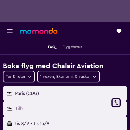
FAQ
Flygstatus
Boka flyg med Chalair Aviation
Tur & retur
1 vuxen, Ekonomi, 0 väskor
Paris (CDG)
Till?
tis 8/9
-
tis 15/9