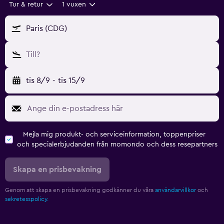
Tur & retur
1 vuxen
Paris (CDG)
Till?
tis 8/9
-
tis 15/9
Mejla mig produkt- och serviceinformation, toppenpriser
och specialerbjudanden från momondo och dess resepartners
Skapa en prisbevakning
Genom att skapa en prisbevakning godkänner du våra
användarvillkor
och
sekretesspolicy.