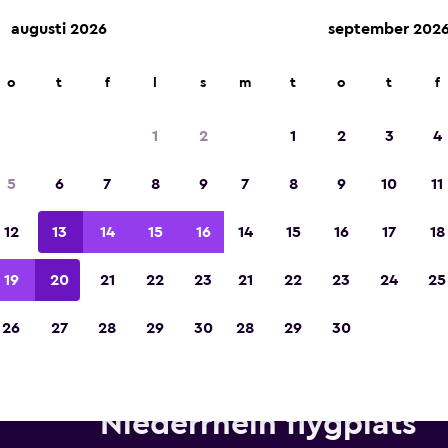
augusti 2026
september 202
o
t
f
l
s
m
t
o
t
f
Utsedd till vinnare av Europas bästa resea
2023
1
2
1
2
3
4
5
6
7
8
9
7
8
9
10
11
12
13
14
15
16
14
15
16
17
18
19
20
21
22
23
21
22
23
24
25
26
27
28
29
30
28
29
30
Hyrbilar från Thrifty nära Düss
Niederrhein flygplats