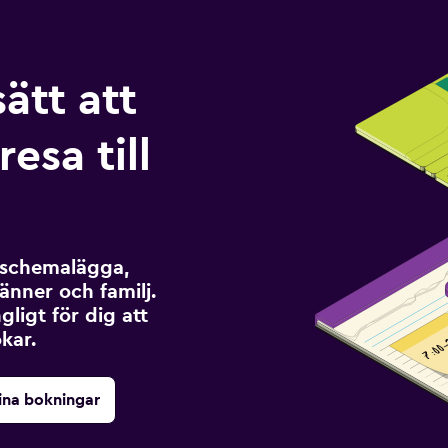
sätt att
esa till
t schemalägga,
änner och familj.
ngligt för dig att
kar.
ina bokningar