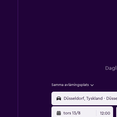
Dagl
Samma avlämingsplats
tors 13/8
12:00