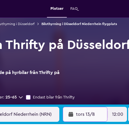
Platser
FAQ
luthyrning i Düsseldorf
Biluthyrning i Düsseldorf Niederrhein flygplats
n Thrifty på Düsseldor
 på hyrbilar från Thrifty på
er:
25-65
Endast bilar från Thrifty
tors 13/8
12:00