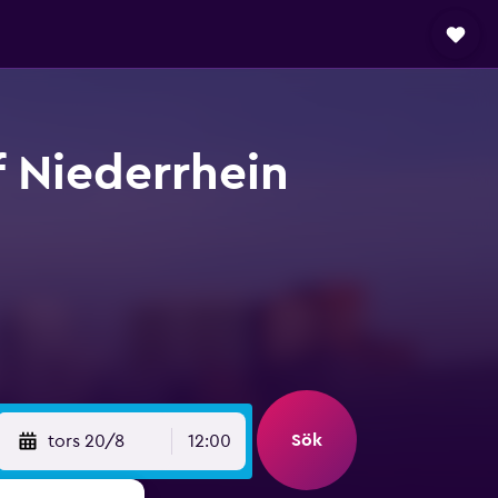
f Niederrhein
Sök
tors 20/8
12:00