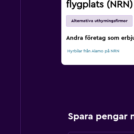
flygplats (NRN)
Alternativa uthyrningsfirmor
Andra företag som erbju
Hyrbilar från Alamo på NRN
Spara pengar 