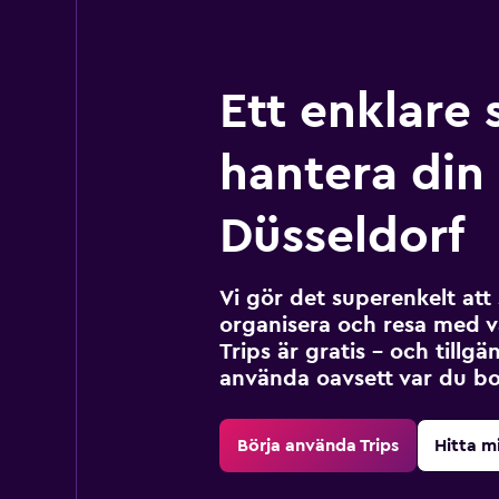
Ett enklare 
hantera din r
Düsseldorf
Vi gör det superenkelt at
organisera och resa med v
Trips är gratis – och tillgä
använda oavsett var du bo
Börja använda Trips
Hitta m