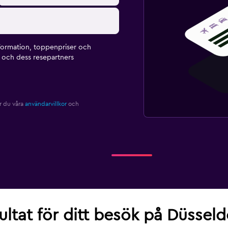
formation, toppenpriser och
och dess resepartners
r du våra
användarvillkor
och
sultat för ditt besök på Düssel