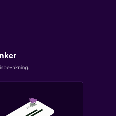
unker
risbevakning.