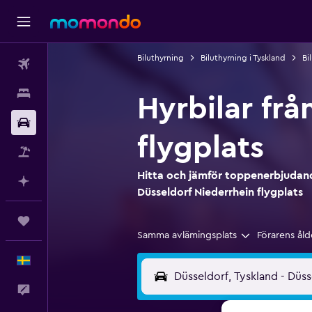
Biluthyrning
Biluthyrning i Tyskland
Bi
Flyg
Boende
Hyrbilar frå
Hyrbil
flygplats
Paketresor
Hitta och jämför toppenerbjudande
Planera med AI
Düsseldorf Niederrhein flygplats
Trips
Samma avlämingsplats
Förarens åld
Svenska
Feedback