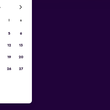
6
l
s
pp
5
6
12
13
19
20
26
27
eldorf