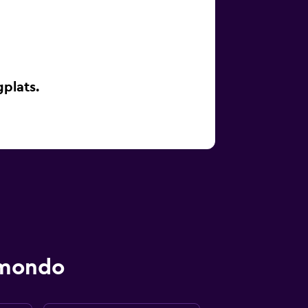
plats.
omondo