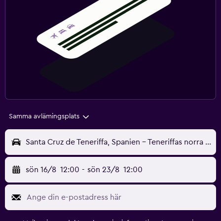
Samma avlämingsplats
Santa Cruz de Teneriffa, Spanien - Teneriffas norra (TFN)
sön 16/8
12:00
-
sön 23/8
12:00