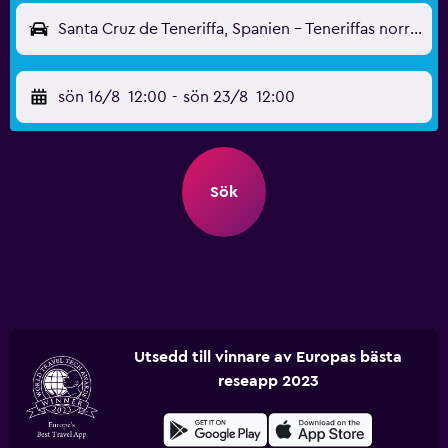
Santa Cruz de Teneriffa, Spanien - Teneriffas norra (TFN)
sön 16/8
12:00
-
sön 23/8
12:00
Sök
Utsedd till vinnare av Europas bästa
reseapp 2023