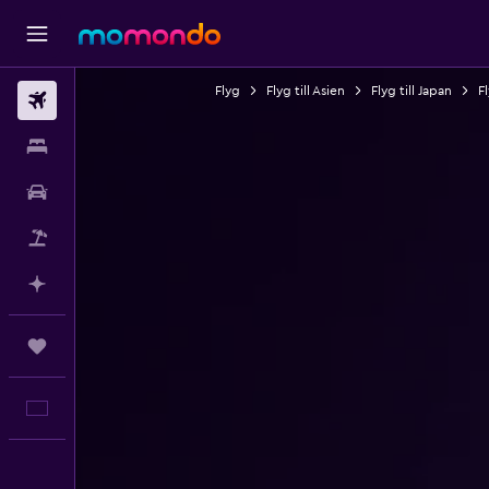
Flyg
Flyg till Asien
Flyg till Japan
Fl
Flyg
Boende
Hyrbil
Paketresor
Planera med AI
Trips
Svenska