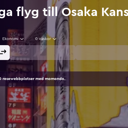
iga flyg till Osaka Kans
Ekonomi
0 väskor
00 resewebbplatser med momondo.