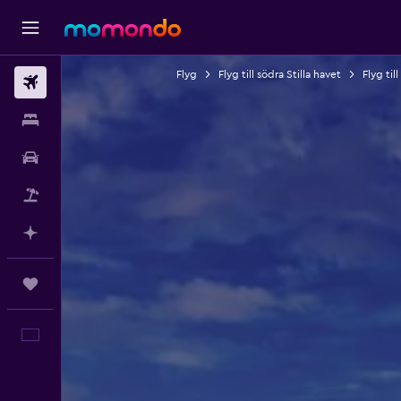
Flyg
Flyg till södra Stilla havet
Flyg til
Flyg
Boende
Hyrbil
Paketresor
Planera med AI
Trips
Svenska