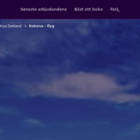
Senaste erbjudandena
Bäst att boka
FAQ
l Nya Zeeland
Rotorua – flyg