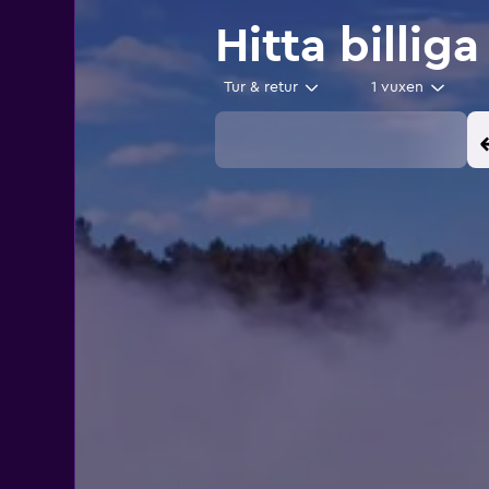
Hitta billiga
Tur & retur
1 vuxen