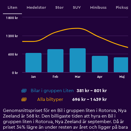
displaying
values.
Liten
Medelstor
Stor
SUV
Minibuss
Pickup
Range:
0
1 800 kr
Combination
to
Chart
graphic.
chart
450.
with
1 200 kr
2
data
series.
600 kr
The
chart
has
0 kr
1
End
Jan
Feb
Mar
Apr
Maj
of
X
interactive
axis
chart
Bilar i gruppen Liten
381 kr - 801 kr
displaying
categories.
Alla biltyper
696 kr - 1 439 kr
Range:
14
Genomsnittspriset för en Bil i gruppen liten i Rotorua, Nya
categories.
Zeeland är 568 kr. Den billigaste tiden att hyra en Bil i
The
gruppen liten i Rotorua, Nya Zeeland är september. Då är
chart
priset 34% lägre än under resten av året och ligger på bara
has