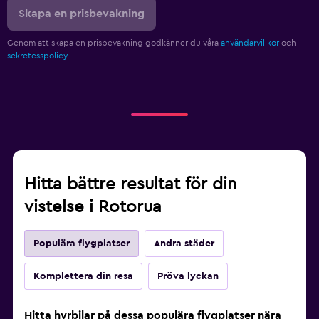
Skapa en prisbevakning
Genom att skapa en prisbevakning godkänner du våra
användarvillkor
och
sekretesspolicy.
Hitta bättre resultat för din
vistelse i Rotorua
Populära flygplatser
Andra städer
Komplettera din resa
Pröva lyckan
Hitta hyrbilar på dessa populära flygplatser nära