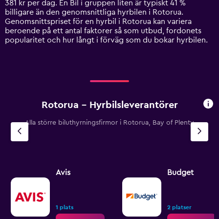
381 kr per dag. En Bil i gruppen liten är typiskt 41 %
1
billigare än den genomsnittliga hyrbilen i Rotorua.
Y
Genomsnittspriset för en hyrbil i Rotorua kan variera
axis
beroende på ett antal faktorer så som utbud, fordonets
displaying
popularitet och hur långt i förväg som du bokar hyrbilen.
values.
Range:
0
to
1800.
Rotorua – Hyrbilsleverantörer
Alla större biluthyrningsfirmor i Rotorua, Bay of Plenty
Avis
Budget
1 plats
2 platser