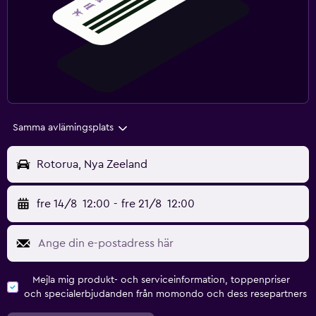
Samma avlämingsplats
Rotorua, Nya Zeeland
fre 14/8
12:00
-
fre 21/8
12:00
Mejla mig produkt- och serviceinformation, toppenpriser
och specialerbjudanden från momondo och dess resepartners