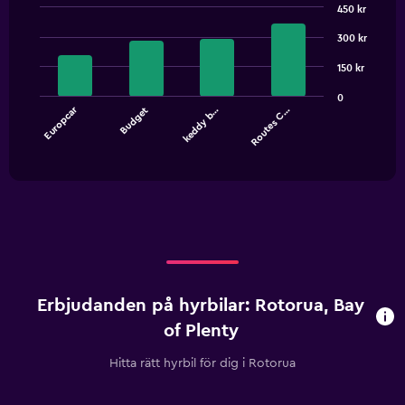
450 kr
Bar
Chart
graphic.
300 kr
chart
with
4
150 kr
bars.
0
Europcar
Budget
keddy b…
Routes C…
The
chart
End
of
has
interactive
1
chart
X
axis
displaying
categories.
Range:
4
categories.
Erbjudanden på hyrbilar: Rotorua, Bay
The
chart
of Plenty
has
1
Hitta rätt hyrbil för dig i Rotorua
Y
axis