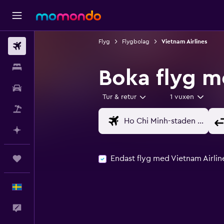
Flyg
Flygbolag
Vietnam Airlines
Flyg
Boende
Boka flyg m
Hyrbil
Tur & retur
1 vuxen
Paketresor
Planera med AI
Endast flyg med Vietnam Airlin
Trips
Svenska
Feedback