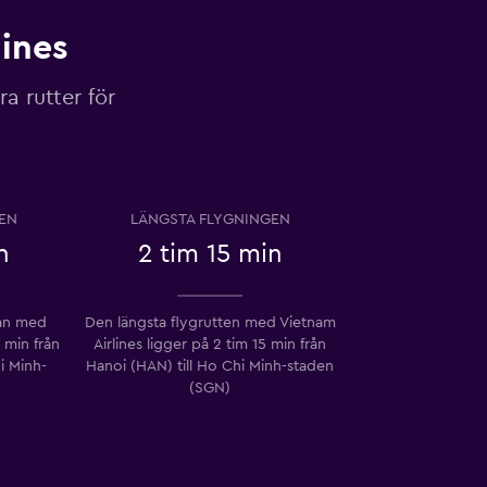
ines
a rutter för
EN
LÄNGSTA FLYGNINGEN
n
2 tim 15 min
kan med
Den längsta flygrutten med Vietnam
 min från
Airlines ligger på 2 tim 15 min från
i Minh-
Hanoi (HAN) till Ho Chi Minh-staden
(SGN)