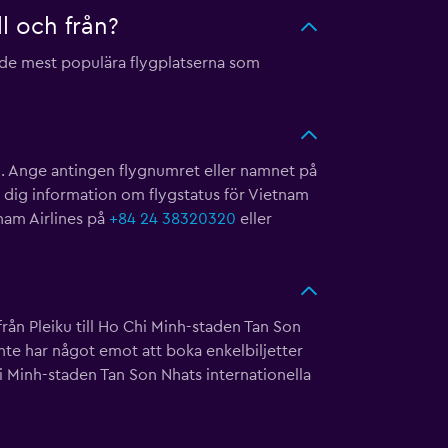
ll och från?
r de mest populära flygplatserna som
g
. Ange antingen flygnumret eller namnet på
r dig information om flygstatus för Vietnam
nam Airlines på
+84 24 38320320
eller
 från Pleiku till Ho Chi Minh-staden Tan Son
inte har något emot att boka enkelbiljetter
Chi Minh-staden Tan Son Nhats internationella