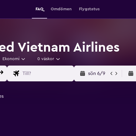
FAQ
Omdömen
Flygstatus
ed Vietnam Airlines
Ekonomi
0 väskor
sön 6/9
es