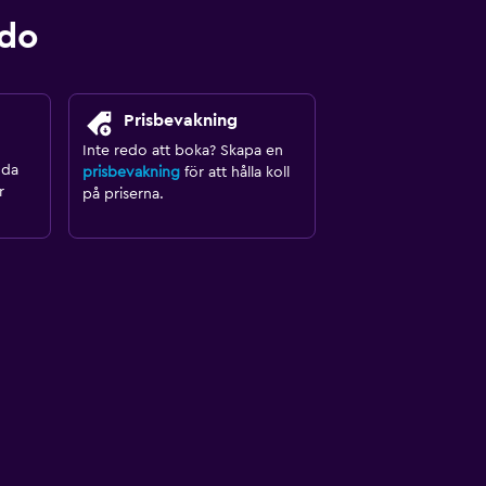
ndo
Prisbevakning
Inte redo att boka? Skapa en
nda
prisbevakning
för att hålla koll
r
på priserna.