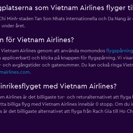
gplatserna som Vietnam Airlines flyger ti
 Chi Minh-staden Tan Son Nhats internationella och Da Nang ä
l under året.
n för Vietnam Airlines?
för Vietnam Airlines genom att använda momondos
flygspårnin
m applicerbart) och klicka på knappen för flygspårning. Vi visa
mst- och avgångstider och gatenummer. Du kan också ringa Viet
mairlines.com
.
e inrikesflyget med Vietnam Airlines?
 Airlines är det billigaste tur- och returalternativet att flyga
etta billiga flyg med Vietnam Airlines innebär 0 stopp. Om du 
 är det billigaste alternativet att flyga från Rach Gia till Ho 