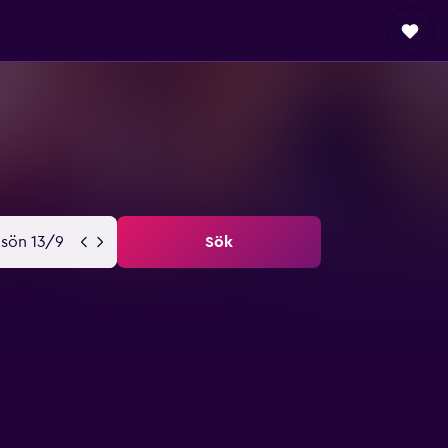
sön 13/9
Sök