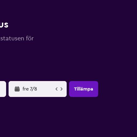
us
gstatusen för
YYYY-MM-DD
Tillämpa