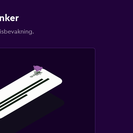
unker
risbevakning.