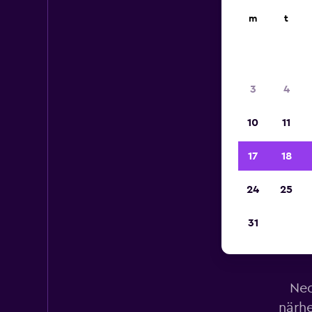
m
t
3
4
10
11
17
18
24
25
31
Ned
närhe