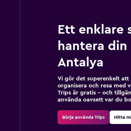
Ett enklare 
hantera din r
Antalya
Vi gör det superenkelt at
organisera och resa med v
Trips är gratis – och tillgä
använda oavsett var du bo
Börja använda Trips
Hitta m