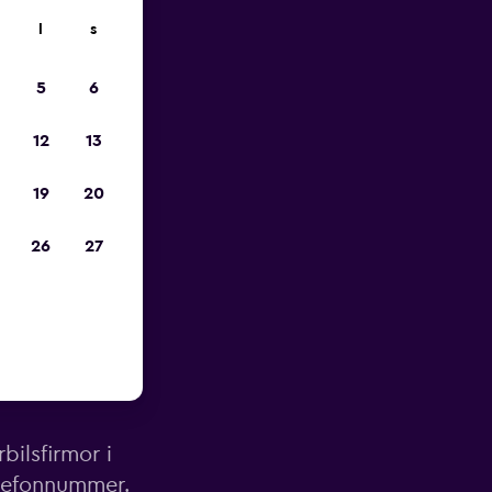
l
s
pp
5
6
12
13
19
20
26
27
talya
ilsfirmor i
elefonnummer.