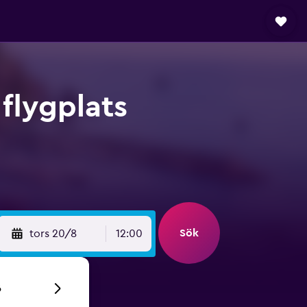
 flygplats
Sök
tors 20/8
12:00
6