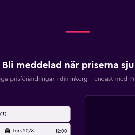
Bli meddelad när priserna sj
iga prisförändringar i din inkorg – endast med P
tors 20/8
12:00