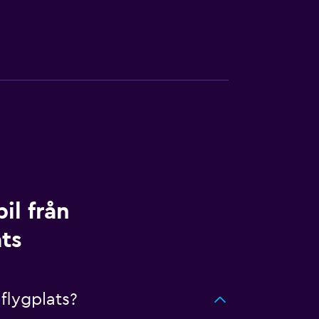
il från
ats
flygplats?