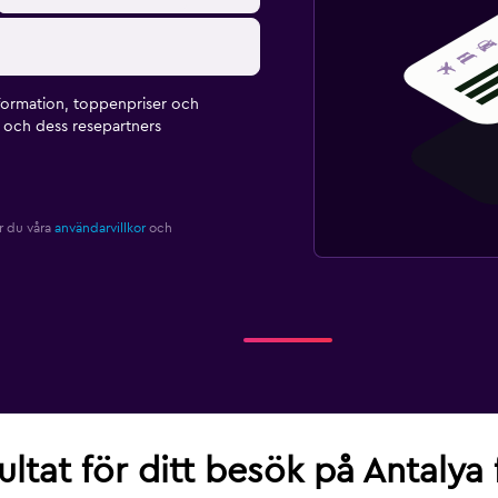
formation, toppenpriser och
och dess resepartners
r du våra
användarvillkor
och
ultat för ditt besök på Antalya 