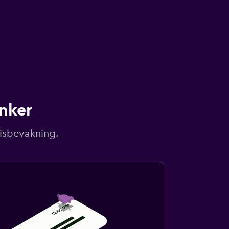
unker
risbevakning.