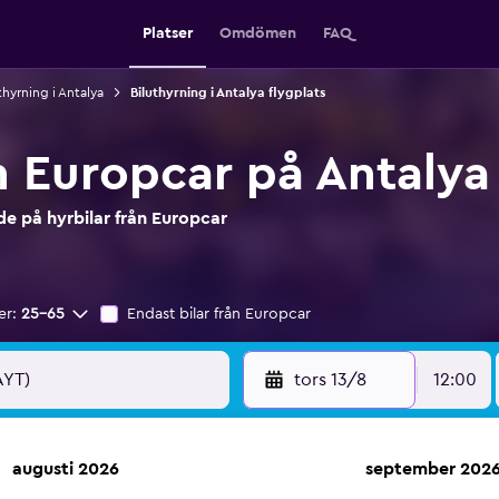
Platser
Omdömen
FAQ
thyrning i Antalya
Biluthyrning i Antalya flygplats
n Europcar på Antalya
e på hyrbilar från Europcar
er:
25-65
Endast bilar från Europcar
tors 13/8
12:00
augusti 2026
september 202