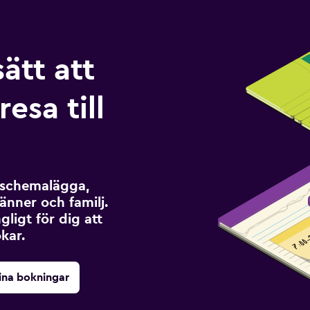
sätt att
esa till
t schemalägga,
änner och familj.
ngligt för dig att
kar.
ina bokningar