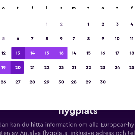
o
t
f
l
s
m
t
o
t
f
Utsedd till vinnare av Europas bästa resea
2023
1
2
1
2
3
4
5
6
7
8
9
7
8
9
10
11
12
13
14
15
16
14
15
16
17
18
19
20
21
22
23
21
22
23
24
25
26
27
28
29
30
28
29
30
Hyrbilar från Europcar nära An
flygplats
an kan du hitta information om alla Europcar-hyrb
ten av Antalya flygplats, inklusive adress och t