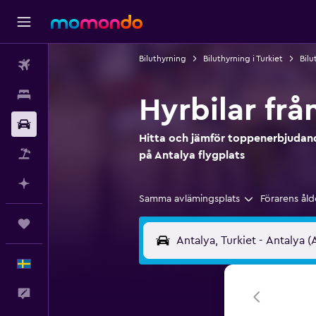
Biluthyrning
Biluthyrning i Turkiet
Bilu
Flyg
Boende
Hyrbilar frå
Hyrbil
Hitta och jämför toppenerbjudand
Paketresor
på Antalya flygplats
Planera med AI
Samma avlämingsplats
Förarens åld
Trips
Svenska
Feedback