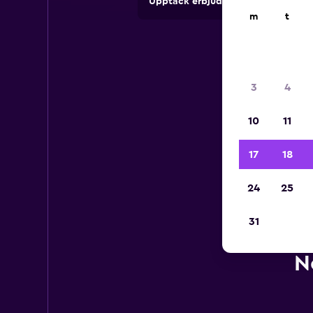
Upptäck erbjudanden från uthyrni
m
t
3
4
10
11
17
18
24
25
31
N