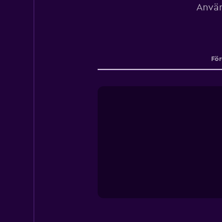
Använ
För