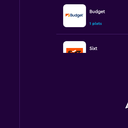
Budget
1 plats
Sixt
1 plats
Thrifty
2 platser
Dollar