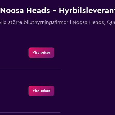
Noosa Heads – Hyrbilsleveran
Alla större biluthyrningsfirmor i Noosa Heads, Q
Visa priser
Visa priser