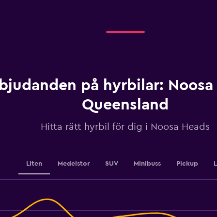
categories.
Range:
4
categories.
The
chart
has
1
bjudanden på hyrbilar: Noosa
Y
axis
displaying
Queensland
values.
Range:
Hitta rätt hyrbil för dig i Noosa Heads
0
to
450.
Liten
Medelstor
SUV
Minibuss
Pickup