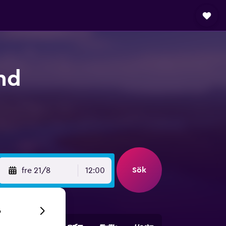
nd
Sök
fre 21/8
12:00
6