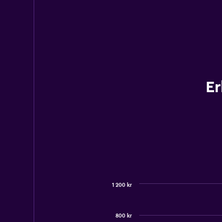
Er
1 200 kr
Combination
Chart
graphic.
chart
with
800 kr
2