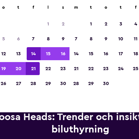
ngsföretag på över 70 000 platser med momondo.
o
t
f
l
s
m
t
o
t
f
1
2
1
2
3
4
Utsedd till vinnare av Europas bästa resea
5
6
7
8
9
7
8
9
10
11
2023
12
13
14
15
16
14
15
16
17
18
19
20
21
22
23
21
22
23
24
25
26
27
28
29
30
28
29
30
oosa Heads: Trender och insi
biluthyrning