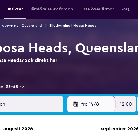
Insikter
Jämförelse av fordon
Lista över firmor
FAQ
iluthyrning i Queensland
Biluthyrning i Noosa Heads
Noosa Heads, Queensla
oosa Heads? Sök direkt här
er:
25-65
fre 14/8
12:00
augusti 2026
september 202