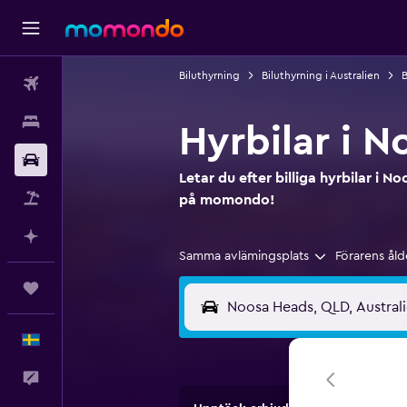
Biluthyrning
Biluthyrning i Australien
B
Flyg
Boende
Hyrbilar i 
Hyrbil
Letar du efter billiga hyrbilar i N
Paketresor
på momondo!
Planera med AI
Samma avlämingsplats
Förarens åld
Trips
Svenska
Feedback