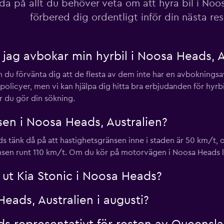
da på allt du behöver veta om att hyra bil i No
förbered dig ordentligt inför din nästa re
 jag avbokar min hyrbil i Noosa Heads, A
Visa priser
n du förvänta dig att de flesta av dem inte har en avboknings
cyer, men vi kan hjälpa dig hitta bra erbjudanden för hyrbila
 du gör din sökning.
sen i Noosa Heads, Australien?
Visa priser
 tänk då på att hastighetsgränsen inne i staden är 50 km/t, 
nsen runt 110 km/t. Om du kör på motorvägen i Noosa Heads l
r ut Kia Stonic i Noosa Heads?
Heads, Australien i augusti?