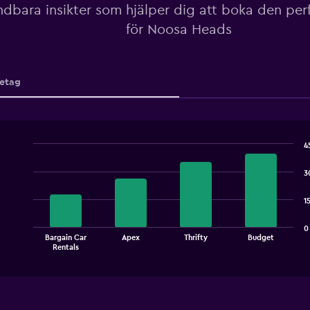
dbara insikter som hjälper dig att boka den perf
för Noosa Heads
etag
4
Bar
Chart
graphic.
chart
3
with
4
1
bars.
The
0
Bargain Car
Apex
Thrifty
Budget
chart
End
Rentals
of
has
interactive
1
chart
X
axis
displaying