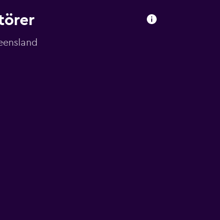
törer
ueensland