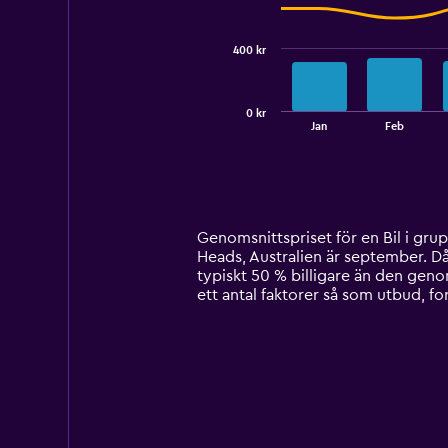
data
series.
400 kr
The
chart
has
0 kr
1
End
Jan
Feb
of
X
interactive
axis
chart
displaying
categories.
Range:
14
Genomsnittspriset för en Bil i grupp
categories.
Heads, Australien är september. Då 
The
typiskt 50 % billigare än den geno
chart
ett antal faktorer så som utbud, f
has
1
Y
axis
displaying
values.
Range:
0