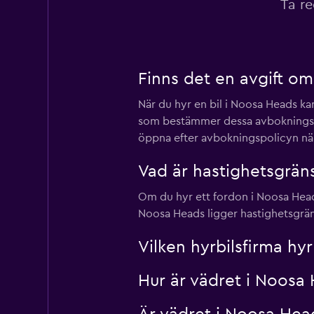
Ta re
1 plats
Finns det en avgift om
Hertz
När du hyr en bil i Noosa Heads ka
1 plats
som bestämmer dessa avbokningspoli
öppna efter avbokningspolicyn när
Prestige Rentals
Vad är hastighetsgrän
Om du hyr ett fordon i Noosa Heads
1 plats
Noosa Heads ligger hastighetsgrä
Vilken hyrbilsfirma hy
Hur är vädret i Noosa 