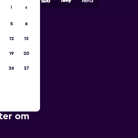
l
s
5
6
pp
12
13
19
20
26
27
kter om