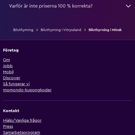
Varför är inte priserna 100 % korrekta?
Biluthyrning
Biluthyrning i Vitryssland
Biluthyrning i Minsk
Företag
Om
Jobb
Mobil
Discover
Så fungerar vi
momondo-kupongkoder
Kontakt
Hjälp/Vanliga frågor
Press
Samarbetsprogram