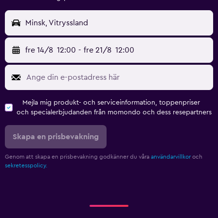
Minsk, Vitryssland
fre 14/8
12:00
-
fre 21/8
12:00
Mejla mig produkt- och serviceinformation, toppenpriser
och specialerbjudanden från momondo och dess resepartners
Skapa en prisbevakning
Genom att skapa en prisbevakning godkänner du våra
användarvillkor
och
sekretesspolicy.