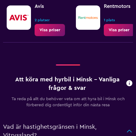
Range:
Avis
Rentmotors
0
to
2 platser
1 plats
12.
Visa priser
Visa priser
Att köra med hyrbil i Minsk – Vanliga
frågor & svar
Ta reda på allt du behöver veta om att hyra bil i Minsk och
förbered dig ordentligt inför din nästa resa
Vad är hastighetsgränsen i Minsk,
Vitryssland?