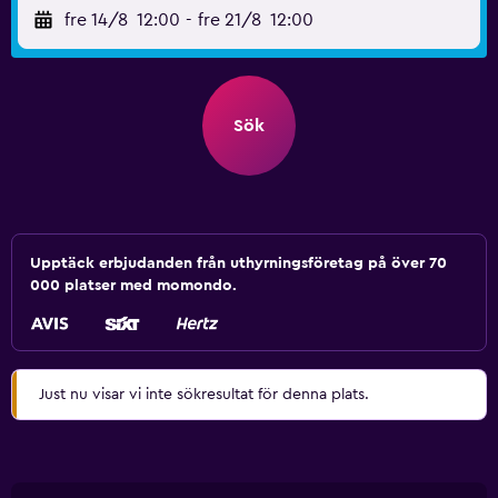
fre 14/8
12:00
-
fre 21/8
12:00
Sök
Upptäck erbjudanden från uthyrningsföretag på över 70
000 platser med momondo.
Just nu visar vi inte sökresultat för denna plats.