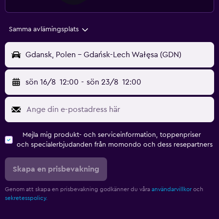
Samma avlämingsplats
Gdansk, Polen - Gdańsk-Lech Wałęsa (GDN)
sön 16/8
12:00
-
sön 23/8
12:00
Mejla mig produkt- och serviceinformation, toppenpriser
och specialerbjudanden från momondo och dess resepartners
Skapa en prisbevakning
Genom att skapa en prisbevakning godkänner du våra
användarvillkor
och
sekretesspolicy.