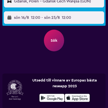
Gdansk, Polen - Gdańsk-Lech Wałęsa (GDN)
sön 16/8
12:00
-
sön 23/8
12:00
Sök
Utsedd till vinnare av Europas bästa
reseapp 2023