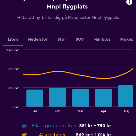
91
Mnpl flygplats
categories.
The
Hitta rätt hyrbil för dig på Manchester Mnpl flygplats
chart
has
1
Y
Liten
Medelstor
Stor
SUV
Minibuss
Pickup
axis
displaying
1 200 kr
values.
Combination
Chart
graphic.
chart
Range:
with
360
800 kr
2
to
data
450.
series.
400 kr
The
chart
has
0 kr
1
End
Jan
Feb
Mar
Apr
Maj
of
X
interactive
axis
chart
Bilar i gruppen Liten
351 kr - 750 kr
displaying
categories.
Alla biltyper
569 kr - 1 014 kr