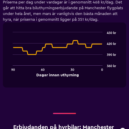
Priserna per dag under vardagar är i genomsnitt 468 kr/dag. Det
går att hitta bra biluthyrningserbjudande på Manchester flygplats
under hela året, men mars är vanligtvis den bästa månaden att
hyra, när priserna i genomsnitt ligger på 351 kr/dag.
450 kr
Line
Chart
graphic.
chart
420 kr
with
91
390 kr
data
points.
360 kr
90
60
30
0
The
End
Dagar innan uthyrning
chart
of
interactive
has
chart
1
X
axis
displaying
Dagar
innan
uthyrning.
Erbjudanden på hyrbilar: Manchester
Range: