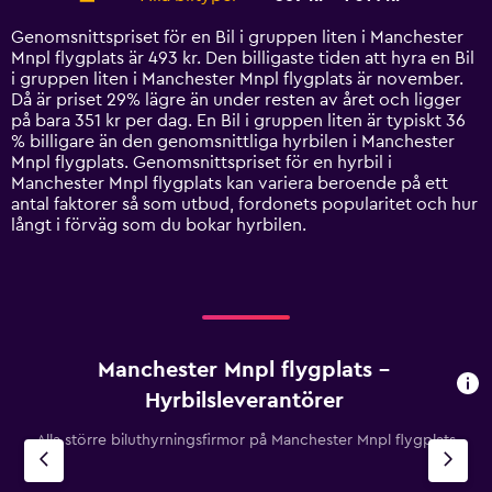
Range:
14
Genomsnittspriset för en Bil i gruppen liten i Manchester
categories.
Mnpl flygplats är 493 kr. Den billigaste tiden att hyra en Bil
The
i gruppen liten i Manchester Mnpl flygplats är november.
chart
Då är priset 29% lägre än under resten av året och ligger
has
på bara 351 kr per dag. En Bil i gruppen liten är typiskt 36
1
% billigare än den genomsnittliga hyrbilen i Manchester
Y
Mnpl flygplats. Genomsnittspriset för en hyrbil i
axis
Manchester Mnpl flygplats kan variera beroende på ett
displaying
antal faktorer så som utbud, fordonets popularitet och hur
values.
långt i förväg som du bokar hyrbilen.
Range:
0
to
1200.
Manchester Mnpl flygplats –
Hyrbilsleverantörer
Alla större biluthyrningsfirmor på Manchester Mnpl flygplats