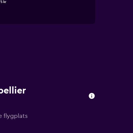
75 kr
ellier
e flygplats