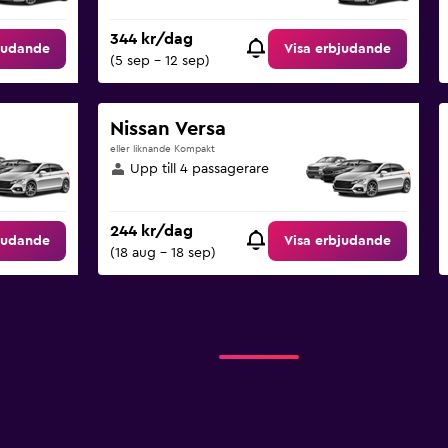
344 kr/dag
judande
Visa erbjudande
(5 sep - 12 sep)
Nissan Versa
eller liknande Kompakt
Upp till 4 passagerare
244 kr/dag
judande
Visa erbjudande
(18 aug - 18 sep)