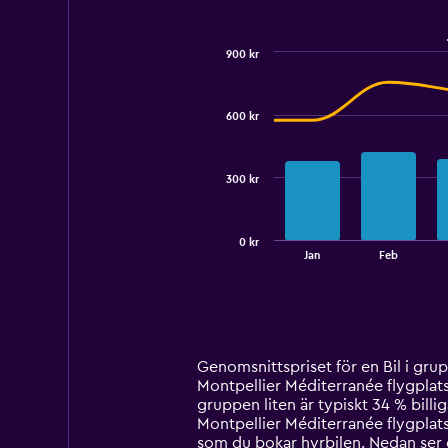
900 kr
Combination
Chart
graphic.
chart
with
600 kr
2
data
series.
300 kr
The
chart
has
0 kr
1
End
Jan
Feb
of
X
interactive
axis
chart
displaying
categories.
Range:
14
Genomsnittspriset för en Bil i grupp
categories.
Montpellier Méditerranée flygplats 
The
gruppen liten är typiskt 34 % billi
chart
Montpellier Méditerranée flygplats
has
som du bokar hyrbilen. Nedan ser d