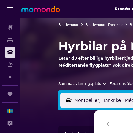
Senaste 
Biluthyrning
Biluthyrning i Frankrike
Bi
Flyg
Boende
Hyrbilar på 
Hyrbil
Letar du efter billiga hyrbilserbj
Paketresor
Méditerranée flygplats? Sök dir
Planera med AI
Samma avlämingsplats
Förarens åld
Trips
Svenska
Feedback