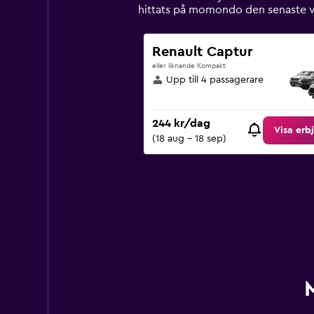
1
hittats på momondo den senaste 
Y
axis
displaying
Renault Captur
values.
eller liknande Kompakt
Range:
Upp till 4 passagerare
0
to
900.
244 kr/dag
Visa erb
(18 aug - 18 sep)