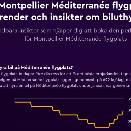
Montpellier Méditerranée flygp
render och insikter om biluth
dbara insikter som hjälper dig att boka den perf
för Montpellier Méditerranée flygplats
yra bil på Méditerranée flygplats?
 flygplats 16 dagar före din resa för att få det bästa erbjudandet. I g
helgen på Méditerranée flygplats ligger i genomsnitt på 692 kr/dag, m
a att hyra en bil på Méditerranée flygplats under januari, när genomsni
3
Line
Chart
graphic.
chart
3
with
91
3
data
points.