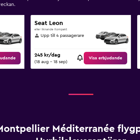
veckan.
Seat Leon
eller liknande Kompakt
Upp till 4 passagerare
245 kr/dag
judande
Visa erbjudande
(18 aug - 18 sep)
Montpellier Méditerranée flygp