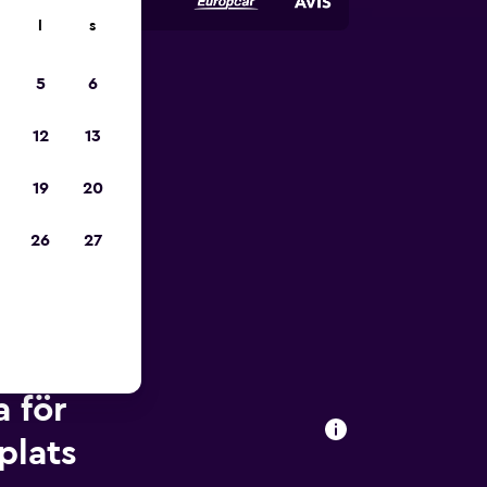
l
s
5
6
pp
12
13
19
20
26
27
 för
plats