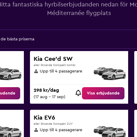
itta fantastiska hyrbilserbjudanden nedan för Mo
Méditerranée flygplats
a de bästa priserna
Kia Cee'd SW
eller liknande Kompakt kombi
Upp till 4 passagerare
298 kr/dag
judande
Visa erbjudande
(17 aug - 17 sep)
Kia EV6
eller liknande Kompakt SUV
Upp till 4 passagerare