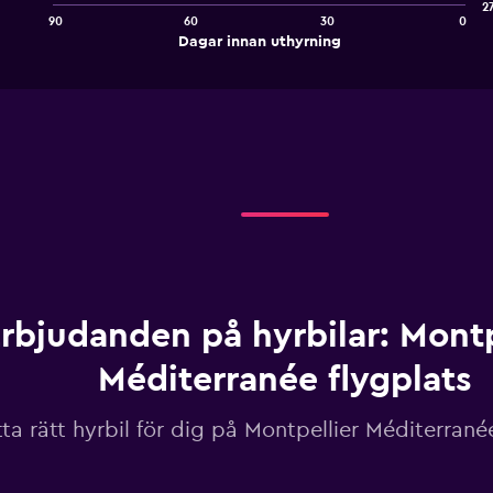
2
90
60
30
0
The
End
Dagar innan uthyrning
chart
of
interactive
has
chart
1
X
axis
displaying
Dagar
innan
uthyrning.
Range:
91
categories.
The
chart
rbjudanden på hyrbilar: Montp
has
1
Méditerranée flygplats
Y
axis
tta rätt hyrbil för dig på Montpellier Méditerrané
displaying
values.
Range:
275