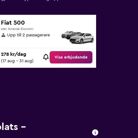
Fiat 500
eller liknande Ekonomi
Upp till 2 passagerare
278 kr/dag
Visa erbjudande
(17 aug - 31 aug)
lats –