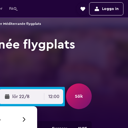
or
FAQ
Logga in
ier Méditerranée flygplats
née flygplats
Sök
lör 22/8
12:00
6