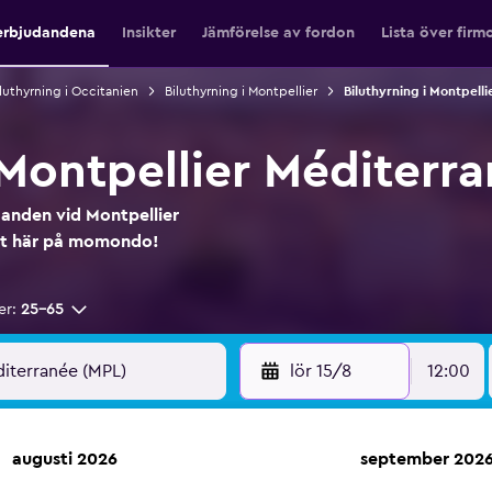
erbjudandena
Insikter
Jämförelse av fordon
Lista över firm
luthyrning i Occitanien
Biluthyrning i Montpellier
Biluthyrning i Montpell
Montpellier Méditerra
udanden vid Montpellier
ekt här på momondo!
er:
25-65
lör 15/8
12:00
augusti 2026
september 202