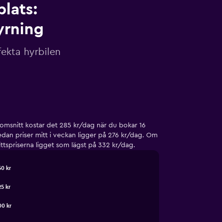
lats:
yrning
ekta hyrbilen
enomsnitt kostar det 285 kr/dag när du bokar 16
edan priser mitt i veckan ligger på 276 kr/dag. Om
ttspriserna ligget som lägst på 332 kr/dag.
50 kr
25 kr
00 kr