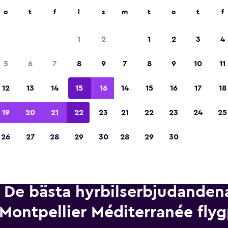
ngsföretag på över 70 000 platser med momondo.
o
t
f
l
s
m
t
o
t
f
1
2
1
2
3
4
Utsedd till vinnare av Europas bästa resea
5
6
7
8
9
7
8
9
10
11
2023
12
13
14
15
16
14
15
16
17
18
19
20
21
22
23
21
22
23
24
25
26
27
28
29
30
28
29
30
De bästa hyrbilserbjudandena
Montpellier Méditerranée flyg