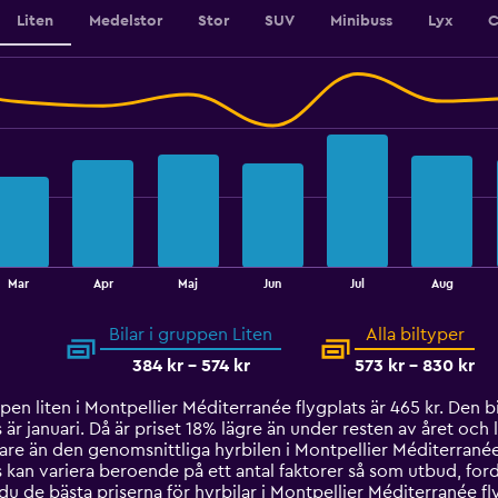
to
Liten
Medelstor
Stor
SUV
Minibuss
Lyx
C
350.
Mar
Apr
Maj
Jun
Jul
Aug
Bilar i gruppen Liten
Alla biltyper
384 kr - 574 kr
573 kr - 830 kr
en liten i Montpellier Méditerranée flygplats är 465 kr. Den bill
är januari. Då är priset 18% lägre än under resten av året och l
gare än den genomsnittliga hyrbilen i Montpellier Méditerranée 
 kan variera beroende på ett antal faktorer så som utbud, ford
u de bästa priserna för hyrbilar i Montpellier Méditerranée fl