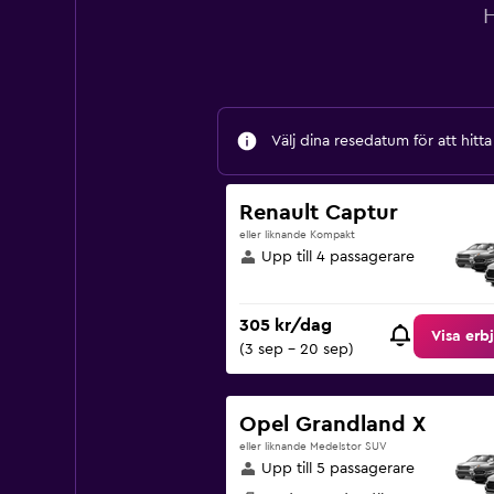
H
Välj dina resedatum för att hitt
Renault Captur
eller liknande Kompakt
Upp till 4 passagerare
305 kr/dag
Visa erb
(3 sep - 20 sep)
Opel Grandland X
eller liknande Medelstor SUV
Upp till 5 passagerare