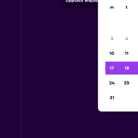
Upptäck erbjudanden från uthyrni
m
t
3
4
10
11
17
18
24
25
31