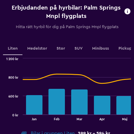
uthyrning.
Erbjudanden på hyrbilar: Palm Springs
Range:
91
Mnpl flygplats
categories.
The
Hitta rätt hyrbil för dig på Palm Springs Mnpl flygplats
chart
has
1
Y
Liten
Medelstor
Stor
SUV
Minibuss
Pickup
axis
displaying
1 200 kr
values.
Combination
Chart
graphic.
chart
Range:
with
405
800 kr
2
to
data
450.
series.
400 kr
The
chart
has
0 kr
1
End
Jan
Feb
Mar
Apr
Maj
of
X
interactive
axis
chart
Bilar i gruppen Liten
399 kr - 594 kr