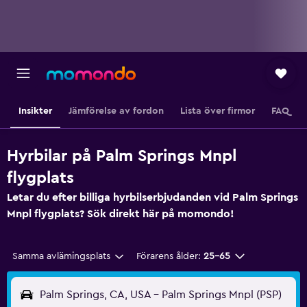
Insikter
Jämförelse av fordon
Lista över firmor
FAQ
Hyrbilar på Palm Springs Mnpl
flygplats
Letar du efter billiga hyrbilserbjudanden vid Palm Springs
Mnpl flygplats? Sök direkt här på momondo!
Samma avlämingsplats
Förarens ålder:
25-65
Palm Springs, CA, USA - Palm Springs Mnpl (PSP)