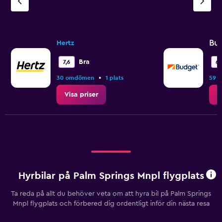
Bu
Hertz
Bra
7,6
6,
•
30 omdömen
1 plats
59 
Visa priser
V
Hyrbilar på Palm Springs Mnpl flygplats
Ta reda på allt du behöver veta om att hyra bil på Palm Springs
Mnpl flygplats och förbered dig ordentligt inför din nästa resa