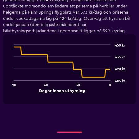
genomsnitt ligger på 409 kr/dag. Under det senaste året
upptäckte momondo-användare att priserna på hyrbilar under
helgerna på Palm Springs flygplats var 573 kr/dag och priserna
under veckodagarna låg på 424 kr/dag. Överväg att hyra en bil
under januari (den billigaste månaden) när
biluthyrningserbjudandena i genomsnitt ligger på 399 kr/dag.
450 kr
Line
Chart
graphic.
chart
435 kr
with
91
420 kr
data
points.
405 kr
90
60
30
0
The
End
Dagar innan uthyrning
chart
of
interactive
has
chart
1
X
axis
displaying
Dagar
innan