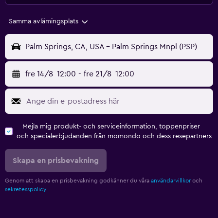
Samma avlämingsplats
Palm Springs, CA, USA - Palm Springs Mnpl (PSP)
fre 14/8
12:00
-
fre 21/8
12:00
Mejla mig produkt- och serviceinformation, toppenpriser
och specialerbjudanden från momondo och dess resepartners
Skapa en prisbevakning
Genom att skapa en prisbevakning godkänner du våra
användarvillkor
och
sekretesspolicy.