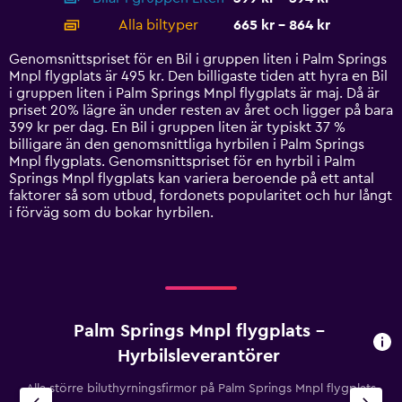
displaying
categories.
Alla biltyper
665 kr - 864 kr
Range:
14
Genomsnittspriset för en Bil i gruppen liten i Palm Springs
categories.
Mnpl flygplats är 495 kr. Den billigaste tiden att hyra en Bil
The
i gruppen liten i Palm Springs Mnpl flygplats är maj. Då är
chart
priset 20% lägre än under resten av året och ligger på bara
has
399 kr per dag. En Bil i gruppen liten är typiskt 37 %
1
billigare än den genomsnittliga hyrbilen i Palm Springs
Y
Mnpl flygplats. Genomsnittspriset för en hyrbil i Palm
axis
Springs Mnpl flygplats kan variera beroende på ett antal
displaying
faktorer så som utbud, fordonets popularitet och hur långt
values.
i förväg som du bokar hyrbilen.
Range:
0
to
1200.
Palm Springs Mnpl flygplats –
Hyrbilsleverantörer
Alla större biluthyrningsfirmor på Palm Springs Mnpl flygplats