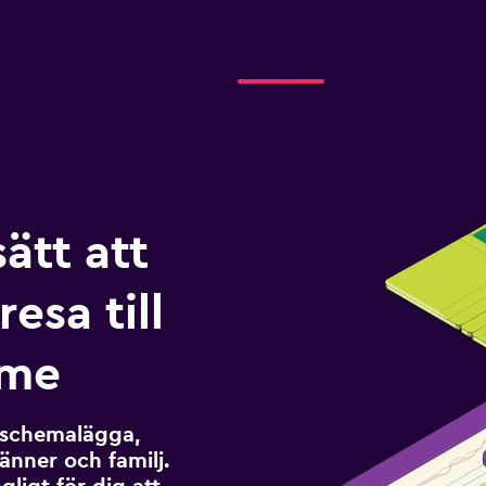
sätt att
esa till
rme
t schemalägga,
änner och familj.