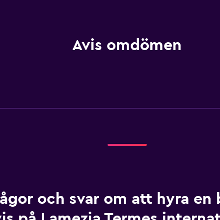
Avis omdömen
rågor och svar om att hyra en b
is på Lamezia Termes internat