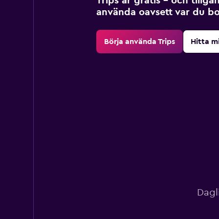
Trips är gratis – och tillgä
använda oavsett var du bo
Börja använda Trips
Hitta m
Dagl