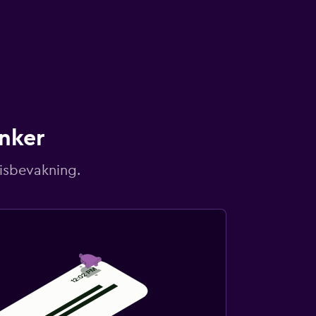
unker
risbevakning.