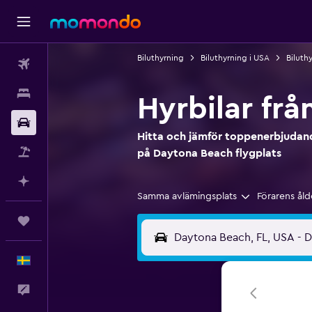
Biluthyrning
Biluthyrning i USA
Biluthy
Flyg
Boende
Hyrbilar fr
Hyrbil
Hitta och jämför toppenerbjudand
Paketresor
på Daytona Beach flygplats
Planera med AI
Samma avlämingsplats
Förarens åld
Trips
Svenska
Feedback