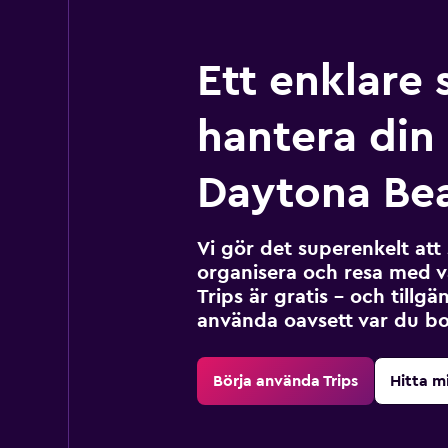
Ett enklare 
hantera din r
Daytona Be
Vi gör det superenkelt at
organisera och resa med v
Trips är gratis – och tillgä
använda oavsett var du bo
Börja använda Trips
Hitta m