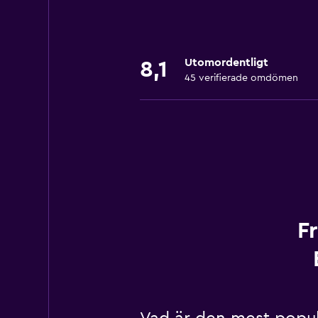
Utomordentligt
8,1
45 verifierade omdömen
F