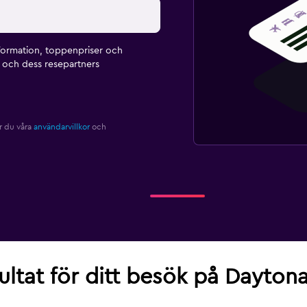
formation, toppenpriser och
och dess resepartners
r du våra
användarvillkor
och
sultat för ditt besök på Dayton