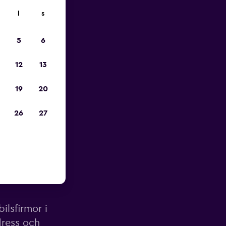
l
s
pp
5
6
12
13
19
20
26
27
na Beach
ilsfirmor i
dress och