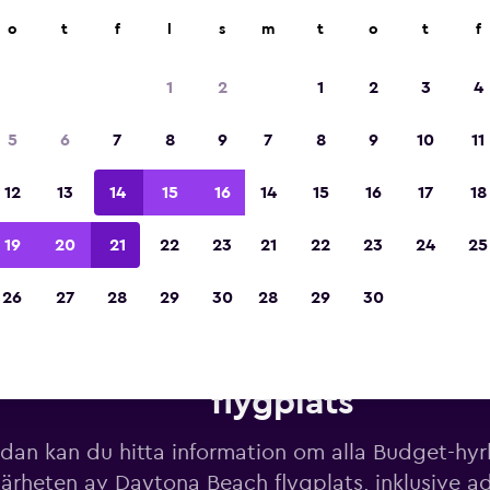
o
t
f
l
s
m
t
o
t
f
Utsedd till vinnare av Europas bästa resea
2023
1
2
1
2
3
4
5
6
7
8
9
7
8
9
10
11
12
13
14
15
16
14
15
16
17
18
19
20
21
22
23
21
22
23
24
25
26
27
28
29
30
28
29
30
bilar från Budget nära Dayto
flygplats
dan kan du hitta information om alla Budget-hyrb
ärheten av Daytona Beach flygplats, inklusive a