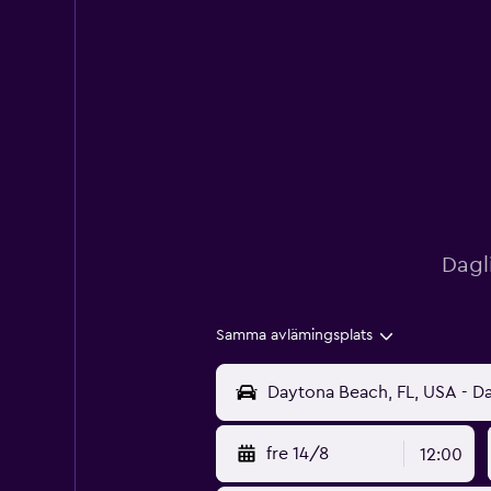
Dagl
Samma avlämingsplats
fre 14/8
12:00