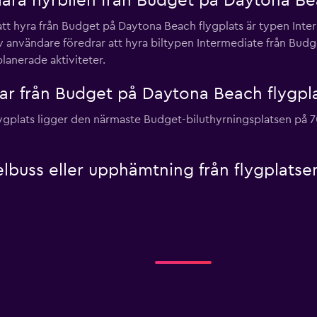
ära hyrbilen från Budget på Daytona Bea
tt hyra från Budget på Daytona Beach flygplats är typen Inter
v användare föredrar att hyra biltypen Intermediate från Bud
planerade aktiviteter.
ilar från Budget på Daytona Beach flygpl
lygplats ligger den närmaste Budget-biluthyrningsplatsen på 
elbuss eller upphämtning från flygplats