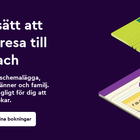
sätt att
esa till
ach
t schemalägga,
änner och familj.
ngligt för dig att
kar.
ina bokningar