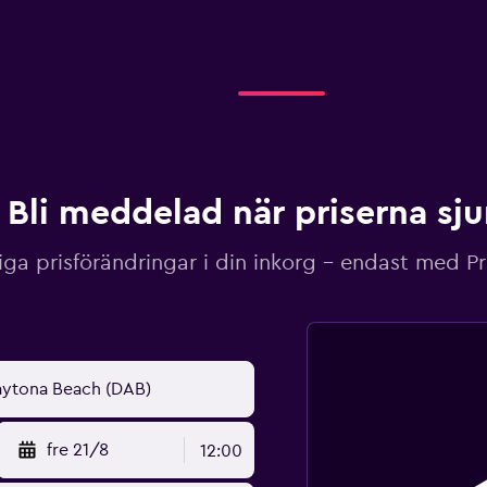
Bli meddelad när priserna sj
iga prisförändringar i din inkorg – endast med P
fre 21/8
12:00