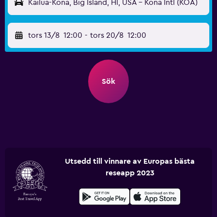
Kailua-Kona, Big Island, HI, USA - Kona Intl (KOA)
tors 13/8
12:00
-
tors 20/8
12:00
Sök
Utsedd till vinnare av Europas bästa
reseapp 2023