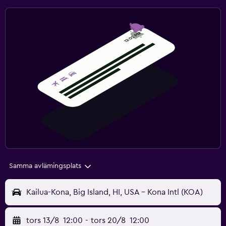
Samma avlämingsplats
Kailua-Kona, Big Island, HI, USA - Kona Intl (KOA)
tors 13/8
12:00
-
tors 20/8
12:00