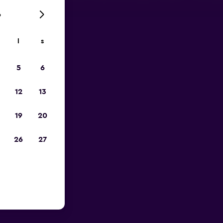
6
l
s
pp
5
6
12
13
19
20
26
27
ckholm