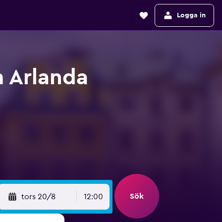
Logga in
m Arlanda
Sök
tors 20/8
12:00