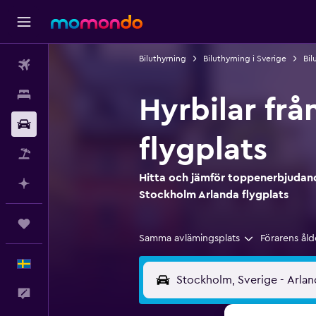
Biluthyrning
Biluthyrning i Sverige
Bil
Flyg
Boende
Hyrbilar frå
Hyrbil
flygplats
Paketresor
Hitta och jämför toppenerbjudande
Planera med AI
Stockholm Arlanda flygplats
Trips
Samma avlämingsplats
Förarens åld
Svenska
Feedback