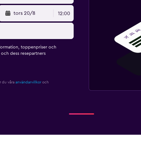
tors 20/8
12:00
formation, toppenpriser och
och dess resepartners
r du våra
användarvillkor
och