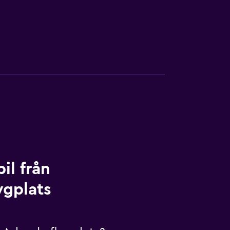
il från
ygplats