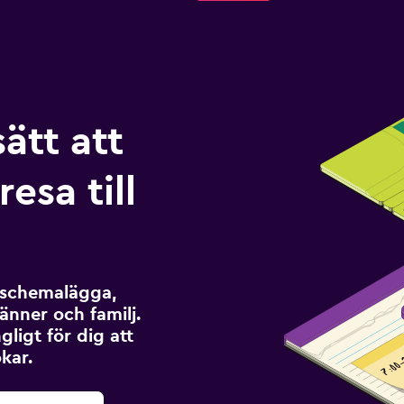
sätt att
esa till
t schemalägga,
änner och familj.
ngligt för dig att
kar.