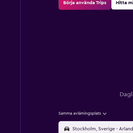
Börja använda Trips
Hitta m
Dagl
Samma avlämingsplats