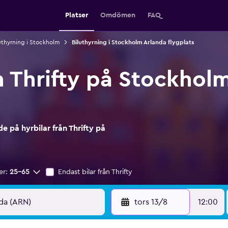
Platser
Omdömen
FAQ
uthyrning i Stockholm
Biluthyrning i Stockholm Arlanda flygplats
n Thrifty på Stockhol
 på hyrbilar från Thrifty på
er:
25-65
Endast bilar från Thrifty
tors 13/8
12:00