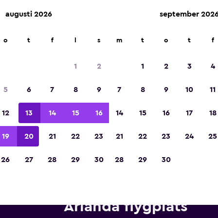
augusti 2026
september 202
o
t
f
l
s
m
t
o
t
f
Utsedd till vinnare av Europas bästa resea
2023
1
2
1
2
3
4
5
6
7
8
9
7
8
9
10
11
12
13
14
15
16
14
15
16
17
18
19
20
21
22
23
21
22
23
24
25
26
27
28
29
30
28
29
30
Hyrbilar från Thrifty nära Sto
Arlanda flygplats