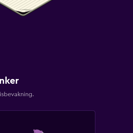
unker
risbevakning.