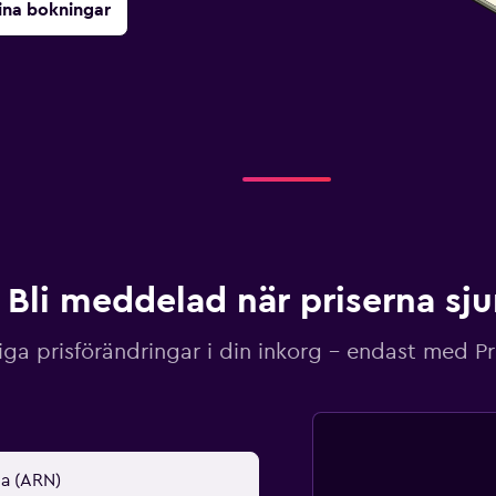
ina bokningar
Bli meddelad när priserna sj
iga prisförändringar i din inkorg – endast med P