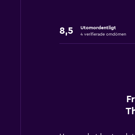
Utomordentligt
8,5
4 verifierade omdömen
F
Th