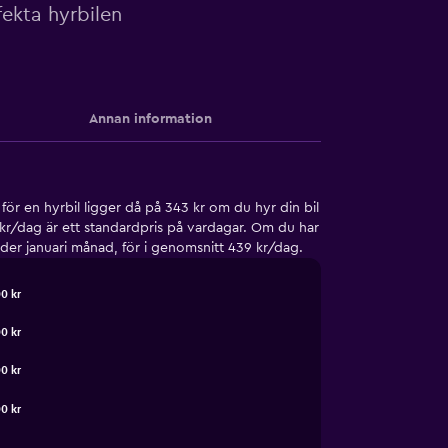
ekta hyrbilen
Annan information
ör en hyrbil ligger då på 343 kr om du hyr din bil
kr/dag är ett standardpris på vardagar. Om du har
under januari månad, för i genomsnitt 439 kr/dag.
0 kr
0 kr
0 kr
0 kr