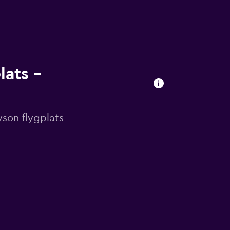
lats –
yson flygplats