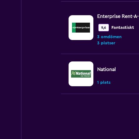
Enterprise Rent-A
Fantastiskt
9,6
3 omdömen
3 platser
National
1 plats
Avis
Utomordentl
8,8
6 omdömen
1 plats