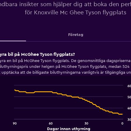
dbara insikter som hjälper dig att boka den perf
för Knoxville Mc Ghee Tyson flygplats
Företag
yra bil på McGhee Tyson flygplats?
ra en bil på McGhee Tyson flygplats. De genomsnittliga dagspriserna f
iluthyrningspris under helgen på McGhee Tyson flygplats, medan 524 
upptäcka att de billigaste biluthyrningarna vanligtvis är tillgängliga 
60
Line
Chart
graphic.
chart
50
with
91
40
data
points.
30
90
60
30
0
The
End
Dagar innan uthyrning