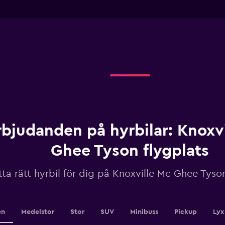
chart
of
interactive
has
chart
1
X
axis
displaying
Dagar
innan
uthyrning.
Range:
91
categories.
The
chart
rbjudanden på hyrbilar: Knoxv
has
1
Ghee Tyson flygplats
Y
axis
tta rätt hyrbil för dig på Knoxville Mc Ghee Tyso
displaying
values.
Range:
300
to
en
Medelstor
Stor
SUV
Minibuss
Pickup
Lyx
600.