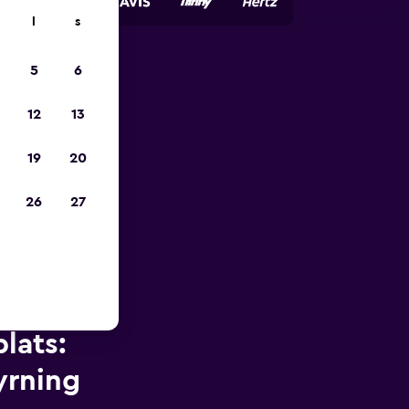
l
s
5
6
pp
12
13
19
20
26
27
lats:
yrning