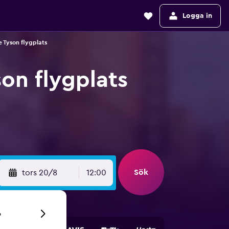
Logga in
e Tyson flygplats
on flygplats
Sök
tors 20/8
12:00
6