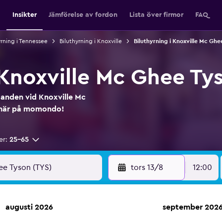
Insikter
Jämförelse av fordon
Lista över firmor
FAQ
yrning i Tennessee
Biluthyrning i Knoxville
Biluthyrning i Knoxville Mc Ghe
 Knoxville Mc Ghee Tys
udanden vid Knoxville Mc
t här på momondo!
er:
25-65
tors 13/8
12:00
augusti 2026
september 202