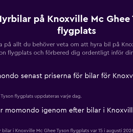
yrbilar på Knoxville Mc Ghee
Visa priser
flygplats
a på allt du behöver veta om att hyra bil på Kno
on flygplats och förbered dig ordentligt inför di
Visa priser
do senast priserna för bilar för Knoxv
e Tyson flygplats uppdateras varje dag.
r momondo igenom efter bilar i Knoxvil
Visa priser
v bilar i Knoxville Mc Ghee Tyson flygplats var 15 i augusti 202