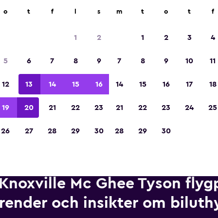
ngsföretag på över 70 000 platser med momondo.
o
t
f
l
s
m
t
o
t
f
1
2
1
2
3
4
Utsedd till vinnare av Europas bästa resea
5
6
7
8
9
7
8
9
10
11
2023
12
13
14
15
16
14
15
16
17
18
19
20
21
22
23
21
22
23
24
25
26
27
28
29
30
28
29
30
Knoxville Mc Ghee Tyson flygp
render och insikter om biluth