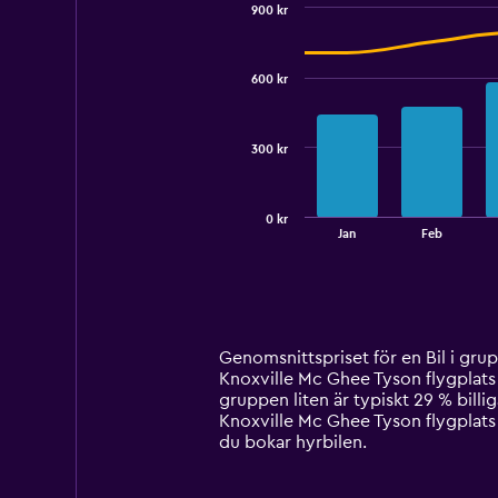
900 kr
Combination
Chart
graphic.
chart
with
600 kr
2
data
series.
300 kr
The
chart
has
0 kr
1
End
Jan
Feb
of
X
interactive
axis
chart
displaying
categories.
Range:
14
Genomsnittspriset för en Bil i grupp
categories.
Knoxville Mc Ghee Tyson flygplats ä
The
gruppen liten är typiskt 29 % billi
chart
Knoxville Mc Ghee Tyson flygplats 
has
du bokar hyrbilen.
1
Y