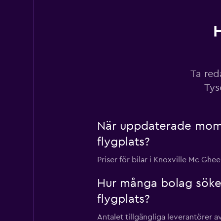
H
Thrifty
1 plats
Ta red
Tys
Hertz
Okej
6,6
När uppdaterade momon
9 omdömen
flygplats?
1 plats
Priser för bilar i Knoxville Mc Ghe
Hur många bolag söke
Budget
flygplats?
Okej
6,5
23 omdömen
Antalet tillgängliga leverantörer a