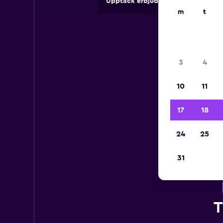
Upptäck erbjudanden från uthyrni
m
t
3
4
10
11
17
18
24
25
31
T