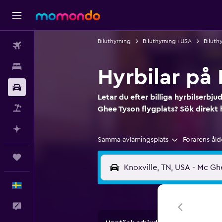
Biluthyrning
Biluthyrning i USA
Biluth
Flyg
Boende
Hyrbilar på
Hyrbil
Letar du efter billiga hyrbilserbj
Paketresor
Ghee Tyson flygplats? Sök direk
Planera med AI
Samma avlämingsplats
Förarens åld
Trips
Svenska
Feedback