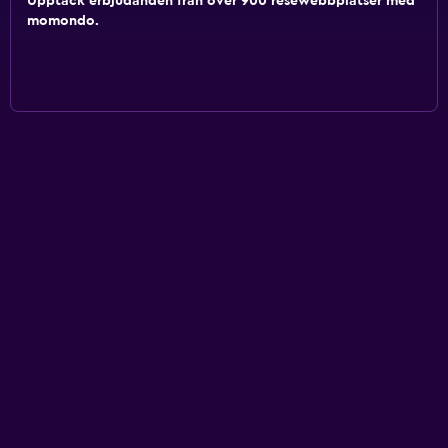
Upptäck erbjudanden från över 900 resewebbplatser med
momondo.