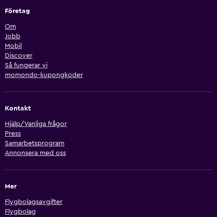
Företag
Om
Jobb
Mobil
Discover
Så fungerar vi
momondo-kupongkoder
Kontakt
Hjälp/Vanliga frågor
Press
Samarbetsprogram
Annonsera med oss
Mer
Flygbolagsavgifter
Flygbolag