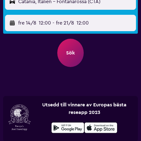
Catania, Italien - Fontanarossa (CTA)
fre 14/8
12:00
-
fre 21/8
12:00
Sök
Utsedd till vinnare av Europas bästa
reseapp 2023