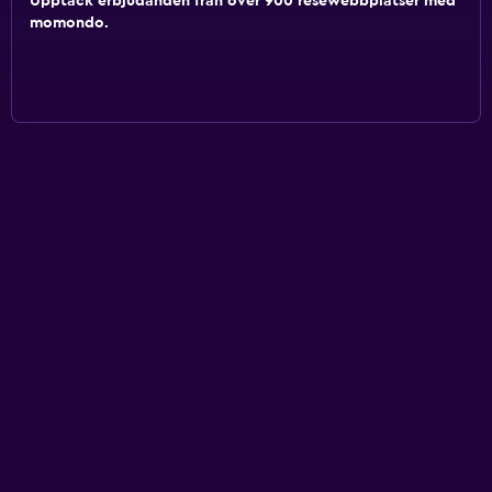
Upptäck erbjudanden från över 900 resewebbplatser med
momondo.