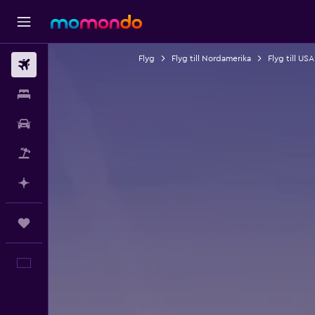
Flyg
Flyg till Nordamerika
Flyg till USA
Flyg
Boende
Hyrbil
Paketresor
Planera med AI
Trips
Svenska