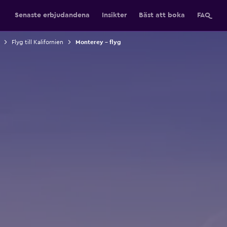
Senaste erbjudandena
Insikter
Bäst att boka
FAQ
Flyg till Kalifornien
Monterey – flyg