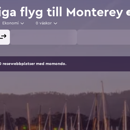
iga flyg till Monterey
Ekonomi
0 väskor
00 resewebbplatser med momondo.