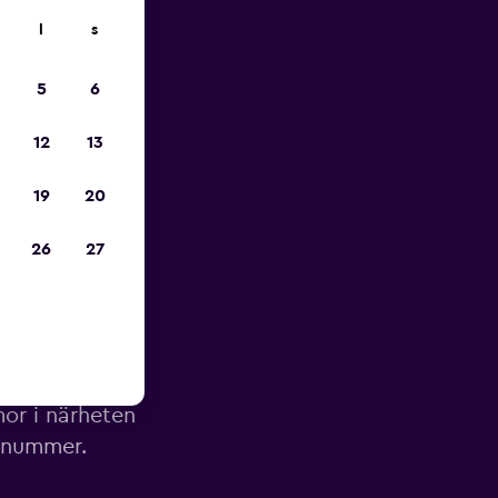
l
s
pp
5
6
12
13
19
20
26
27
lygplats
mor i närheten
onnummer.