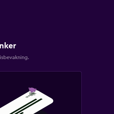
unker
risbevakning.