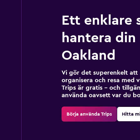
Ett enklare 
hantera din r
Oakland
Vi gör det superenkelt at
organisera och resa med v
Trips är gratis – och tillgä
använda oavsett var du bo
Börja använda Trips
Hitta m