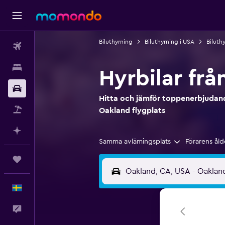
Biluthyrning
Biluthyrning i USA
Biluthy
Flyg
Boende
Hyrbilar frå
Hyrbil
Hitta och jämför toppenerbjudande
Paketresor
Oakland flygplats
Planera med AI
Samma avlämingsplats
Förarens åld
Trips
Svenska
Feedback