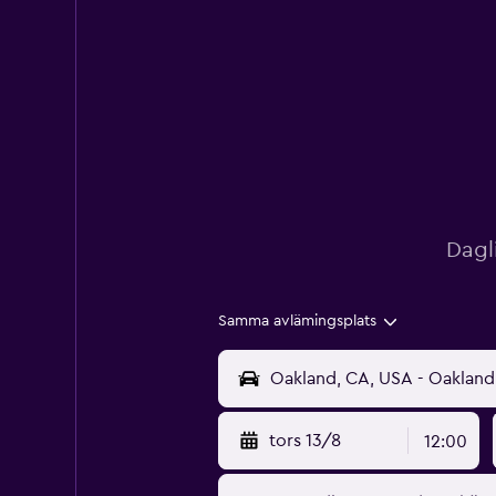
Dagl
Samma avlämingsplats
tors 13/8
12:00