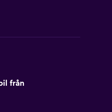
il från
s