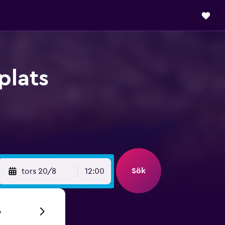
plats
Sök
tors 20/8
12:00
6