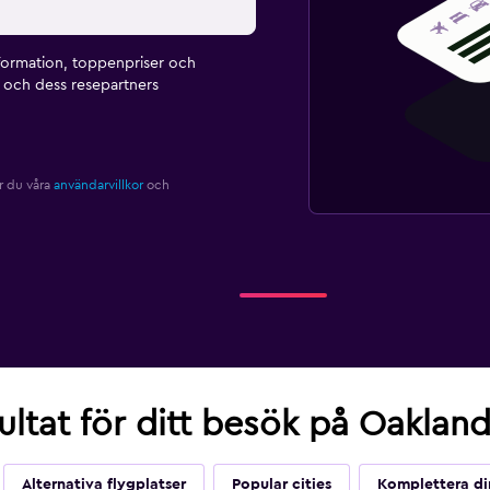
formation, toppenpriser och
och dess resepartners
r du våra
användarvillkor
och
sultat för ditt besök på Oaklan
Alternativa flygplatser
Popular cities
Komplettera di