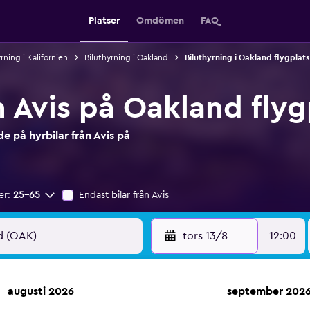
Platser
Omdömen
FAQ
rning i Kalifornien
Biluthyrning i Oakland
Biluthyrning i Oakland flygplats
n Avis på Oakland flyg
 på hyrbilar från Avis på
er:
25-65
Endast bilar från Avis
tors 13/8
12:00
augusti 2026
september 202