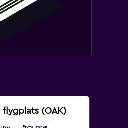
d flygplats (OAK)
n resa
Pröva lyckan