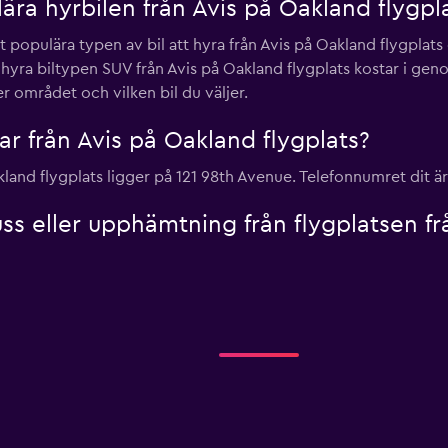
ra hyrbilen från Avis på Oakland flygpl
st populära typen av bil att hyra från Avis på Oakland flygplat
t hyra biltypen SUV från Avis på Oakland flygplats kostar i gen
 området och vilken bil du väljer.
lar från Avis på Oakland flygplats?
land flygplats ligger på 121 98th Avenue. Telefonnumret dit ä
uss eller upphämtning från flygplatsen fr