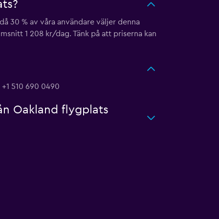
ats?
s då 30 % av våra användare väljer denna
omsnitt 1 208 kr/dag. Tänk på att priserna kan
r +1 510 690 0490
ån Oakland flygplats