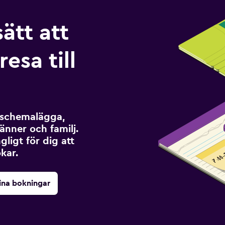
sätt att
esa till
t schemalägga,
änner och familj.
ngligt för dig att
kar.
ina bokningar