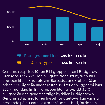
Combination
to
Chart
graphic.
chart
6.
with
800 kr
2
data
series.
400 kr
The
chart
has
0 kr
1
End
Jan
Feb
Mar
Apr
Maj
of
X
interactive
axis
chart
Bilar i gruppen Liten
322 kr - 666 kr
displaying
categories.
Alla biltyper
466 kr - 951 kr
Range:
14
Genomsnittspriset för en Bil i gruppen liten i Bridgetown,
categories.
Barbados är 475 kr. Den billigaste tiden att hyra en Bil i
The
gruppen liten i Bridgetown, Barbados är oktober. Då är
chart
priset 33% lägre än under resten av året och ligger på bara
has
322 kr per dag. En Bil i gruppen liten är typiskt 32 %
1
billigare än den genomsnittliga hyrbilen i Bridgetown.
Y
Genomsnittspriset för en hyrbil i Bridgetown kan variera
axis
beroende på ett antal faktorer så som utbud, fordonets