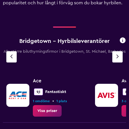
displaying
popularitet och hur långt i förväg som du bokar hyrbilen.
values.
Range:
0
to
1200.
Bridgetown – Hyrbilsleverantörer
Alla större biluthyrningsfirmor i Bridgetown, St. Michael, Barbados
Ace
Avi
Fantastiskt
9,1
8,
•
1 omdöme
1 plats
3 o
Visa priser
V