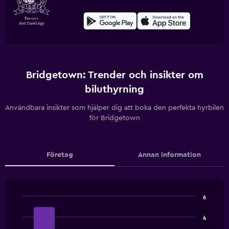
Bridgetown: Trender och insikter om
biluthyrning
Användbara insikter som hjälper dig att boka den perfekta hyrbilen
för Bridgetown
Företag
Annan information
6
Bar
Chart
graphic.
chart
4
with