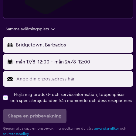
Samma avlämingsplats
Bridgetown, Barbados
mån 17/8
12:00
-
mån 24/8
12:00
Mejla mig produkt- och serviceinformation, toppenpriser
och specialerbjudanden från momondo och dess resepartners
Skapa en prisbevakning
Genom att skapa en prisbevakning godkänner du våra
användarvillkor
och
sekretesspolicy.