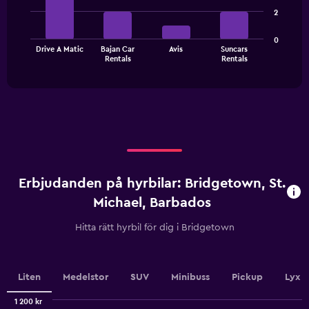
4
2
bars.
The
0
Drive A Matic
Bajan Car
Avis
Suncars
chart
End
Rentals
Rentals
of
has
interactive
1
chart
X
axis
displaying
categories.
Range:
4
categories.
Erbjudanden på hyrbilar: Bridgetown, St.
The
chart
Michael, Barbados
has
1
Hitta rätt hyrbil för dig i Bridgetown
Y
axis
displaying
values.
Liten
Medelstor
SUV
Minibuss
Pickup
Lyx
Range:
0
1 200 kr