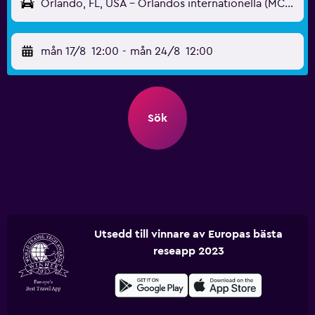
Orlando, FL, USA - Orlandos internationella (MCO)
mån 17/8
12:00
-
mån 24/8
12:00
Sök
Utsedd till vinnare av Europas bästa
reseapp 2023