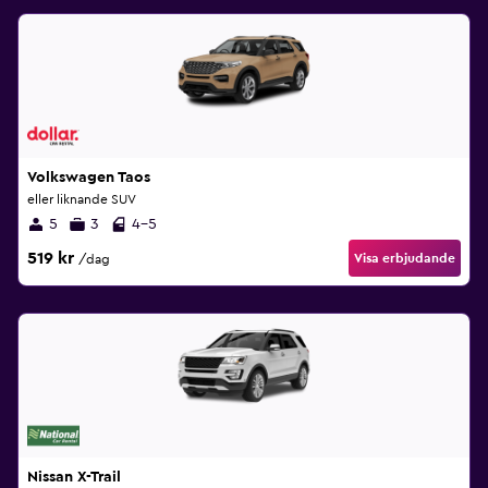
Volkswagen Taos
eller liknande SUV
5
3
4-5
519 kr
Visa erbjudande
/dag
Nissan X-Trail