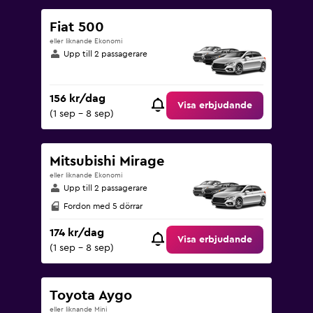
to
900.
Fiat 500
eller liknande Ekonomi
Upp till 2 passagerare
156 kr/dag
Visa erbjudande
(1 sep - 8 sep)
Mitsubishi Mirage
eller liknande Ekonomi
Upp till 2 passagerare
Fordon med 5 dörrar
174 kr/dag
Visa erbjudande
(1 sep - 8 sep)
Toyota Aygo
eller liknande Mini