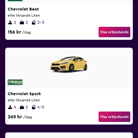
Chevrolet Beat
eller liknande Liten
2
2
2-3
156 kr
Visa erbjudande
/dag
Chevrolet Spark
eller liknande Liten
4
2
4-5
265 kr
Visa erbjudande
/dag