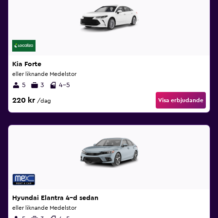
Kia Forte
eller liknande Medelstor
5
3
4-5
220 kr
Visa erbjudande
/dag
Hyundai Elantra 4–d sedan
eller liknande Medelstor