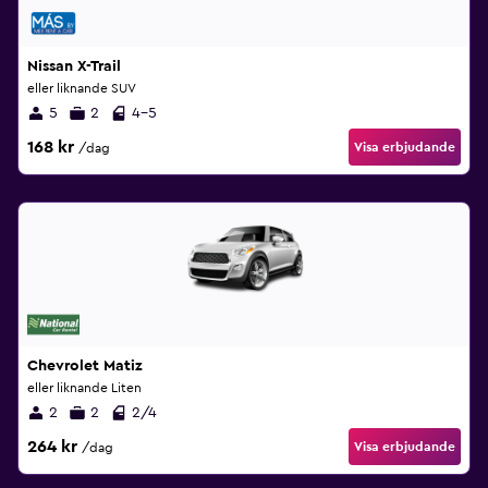
Nissan X-Trail
eller liknande SUV
5
2
4-5
168 kr
Visa erbjudande
/dag
Chevrolet Matiz
eller liknande Liten
2
2
2/4
264 kr
Visa erbjudande
/dag