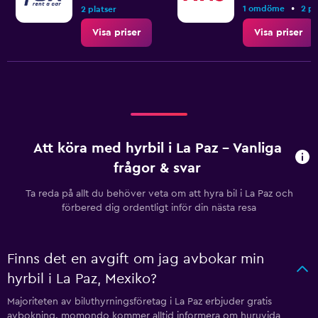
•
1 omdöme
2 pl
2 platser
Visa priser
Visa priser
Att köra med hyrbil i La Paz – Vanliga
frågor & svar
Ta reda på allt du behöver veta om att hyra bil i La Paz och
förbered dig ordentligt inför din nästa resa
Finns det en avgift om jag avbokar min
hyrbil i La Paz, Mexiko?
Majoriteten av biluthyrningsföretag i La Paz erbjuder gratis
avbokning. momondo kommer alltid informera om huruvida