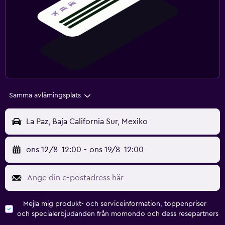
Samma avlämingsplats
La Paz, Baja California Sur, Mexiko
ons 12/8
12:00
-
ons 19/8
12:00
Mejla mig produkt- och serviceinformation, toppenpriser
och specialerbjudanden från momondo och dess resepartners