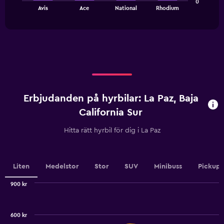
0
chart
has
End
Avis
Ace
National
Rhodium
of
has
1
interactive
1
Y
chart
X
axis
axis
displaying
displaying
values.
categories.
Range:
Range:
0
4
to
categories.
120.
Erbjudanden på hyrbilar: La Paz, Baja
The
chart
California Sur
has
1
Hitta rätt hyrbil för dig i La Paz
Y
axis
displaying
values.
Liten
Medelstor
Stor
SUV
Minibuss
Pickup
Range:
0
900 kr
Combination
to
Chart
graphic.
chart
3.6.
with
600 kr
2