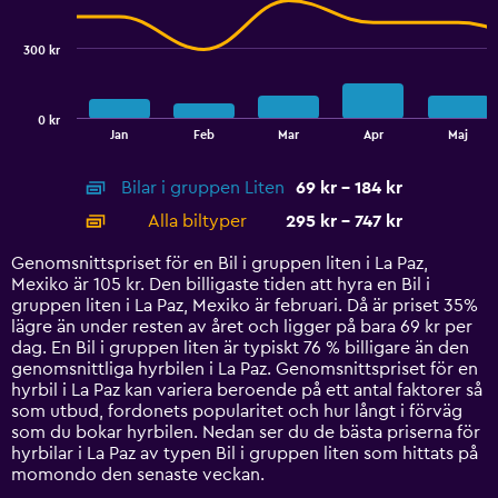
data
series.
300 kr
The
chart
has
0 kr
1
End
Jan
Feb
Mar
Apr
Maj
of
X
interactive
axis
chart
Bilar i gruppen Liten
69 kr - 184 kr
displaying
categories.
Alla biltyper
295 kr - 747 kr
Range:
14
Genomsnittspriset för en Bil i gruppen liten i La Paz,
categories.
Mexiko är 105 kr. Den billigaste tiden att hyra en Bil i
The
gruppen liten i La Paz, Mexiko är februari. Då är priset 35%
chart
lägre än under resten av året och ligger på bara 69 kr per
has
dag. En Bil i gruppen liten är typiskt 76 % billigare än den
1
genomsnittliga hyrbilen i La Paz. Genomsnittspriset för en
Y
hyrbil i La Paz kan variera beroende på ett antal faktorer så
axis
som utbud, fordonets popularitet och hur långt i förväg
displaying
som du bokar hyrbilen. Nedan ser du de bästa priserna för
values.
hyrbilar i La Paz av typen Bil i gruppen liten som hittats på
Range:
momondo den senaste veckan.
0