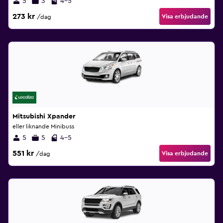
5
3
4-5
273 kr
Visa erbjudande
/dag
Mitsubishi Xpander
eller liknande Minibuss
5
5
4-5
551 kr
Visa erbjudande
/dag