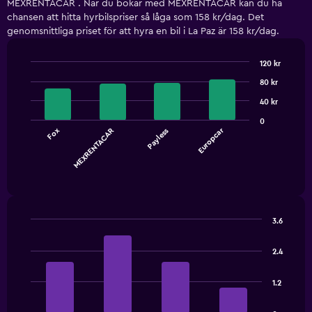
MEXRENTACAR . När du bokar med MEXRENTACAR kan du ha
chansen att hitta hyrbilspriser så låga som 158 kr/dag. Det
genomsnittliga priset för att hyra en bil i La Paz är 158 kr/dag.
120 kr
Bar
Chart
80 kr
graphic.
chart
with
40 kr
4
bars.
0
Europcar
Fox
MEXRENTACAR
Payless
The
chart
End
of
has
interactive
1
chart
X
axis
3.6
displaying
Bar
Chart
categories.
graphic.
chart
2.4
Range:
with
4
4
bars.
categories.
1.2
The
The
chart