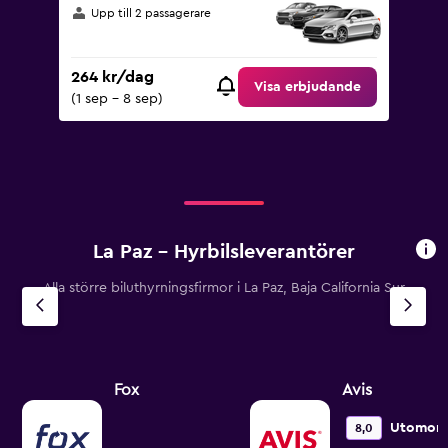
Upp till 2 passagerare
264 kr/dag
Visa erbjudande
(1 sep - 8 sep)
La Paz – Hyrbilsleverantörer
Alla större biluthyrningsfirmor i La Paz, Baja California Sur
Fox
Avis
Utomord
8,0