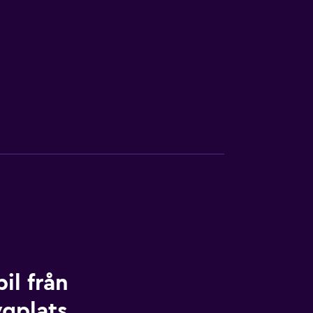
il från
ygplats