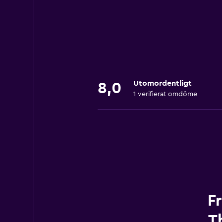
Utomordentligt
8,0
1 verifierat omdöme
F
Th