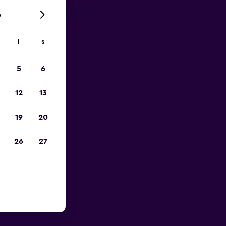
6
l
s
pp
5
6
12
13
19
20
26
27
Galileo