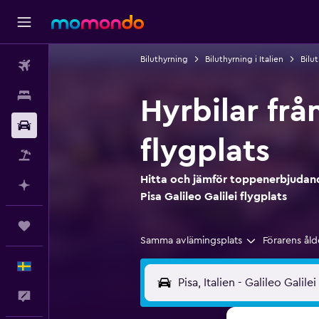
Biluthyrning
Biluthyrning i Italien
Bilu
Flyg
Boende
Hyrbilar från
Hyrbil
flygplats
Paketresor
Hitta och jämför toppenerbjudande
Planera med AI
Pisa Galileo Galilei flygplats
Trips
Samma avlämingsplats
Förarens åld
Svenska
Feedback