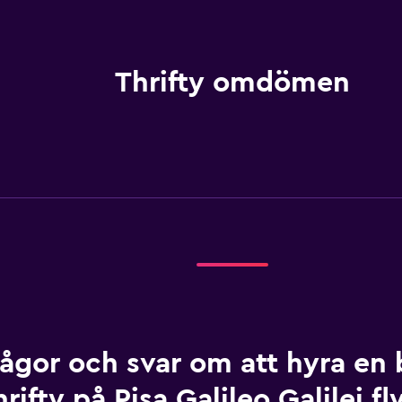
Thrifty omdömen
rågor och svar om att hyra en b
rifty på Pisa Galileo Galilei fl