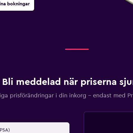
ina bokningar
Bli meddelad när priserna sj
iga prisförändringar i din inkorg – endast med P