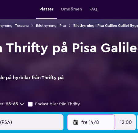
Platser
Omdömen
FAQ
thyrning i Toscana
Biluthyrning i Pisa
Biluthyrning i Pisa Galileo Galilei flyg
 Thrifty på Pisa Galile
 på hyrbilar från Thrifty på
er:
25-65
Endast bilar från Thrifty
fre 14/8
12:00