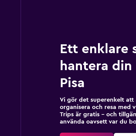
Ett enklare 
hantera din r
Pisa
Vi gör det superenkelt at
organisera och resa med v
Trips är gratis – och tillgä
använda oavsett var du bo