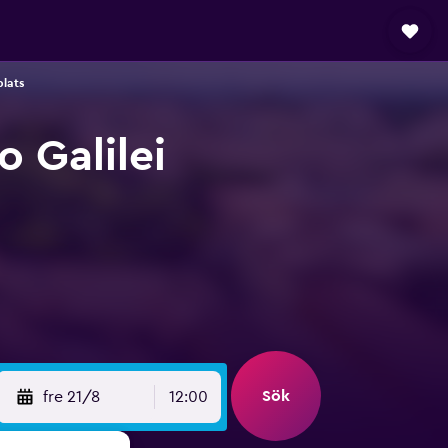
plats
o Galilei
Sök
fre 21/8
12:00