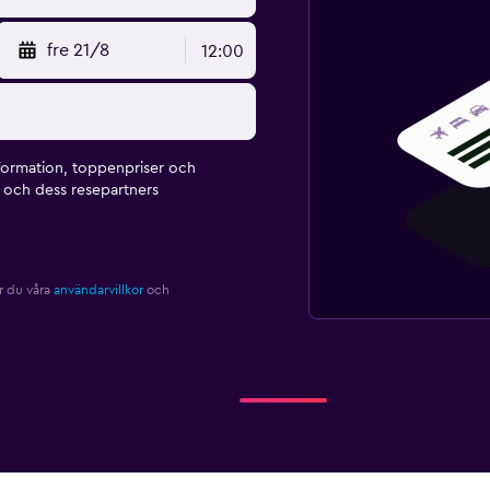
fre 21/8
12:00
formation, toppenpriser och
och dess resepartners
r du våra
användarvillkor
och