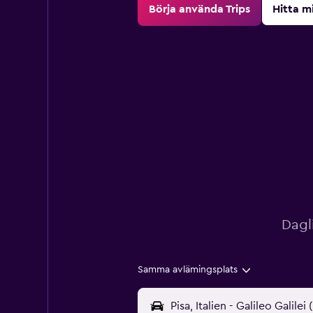
Börja använda Trips
Hitta m
Dagl
Samma avlämingsplats