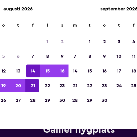
augusti 2026
september 202
o
t
f
l
s
m
t
o
t
f
Utsedd till vinnare av Europas bästa resea
2023
1
2
1
2
3
4
5
6
7
8
9
7
8
9
10
11
12
13
14
15
16
14
15
16
17
18
19
20
21
22
23
21
22
23
24
25
26
27
28
29
30
28
29
30
yrbilar från Thrifty nära Pisa 
Galilei flygplats