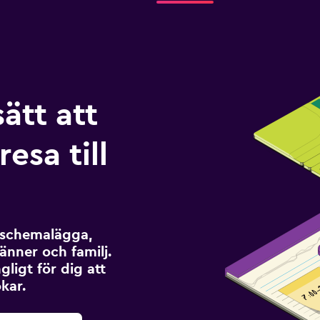
sätt att
esa till
t schemalägga,
änner och familj.
ngligt för dig att
kar.