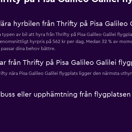
a hyrbilen från Thrifty på Pisa Galileo G
ypen av bil att hyra från Thrifty på Pisa Galileo Galilei flygpl
tt genomsnittligt hyrpris på 562 kr per dag. Medan 32 % av mo
m passar dina behov bättre.
ar från Thrifty på Pisa Galileo Galilei flyg
rifty nära Pisa Galileo Galilei flygplats ligger den närmsta ut
lbuss eller upphämtning från flygplatsen f