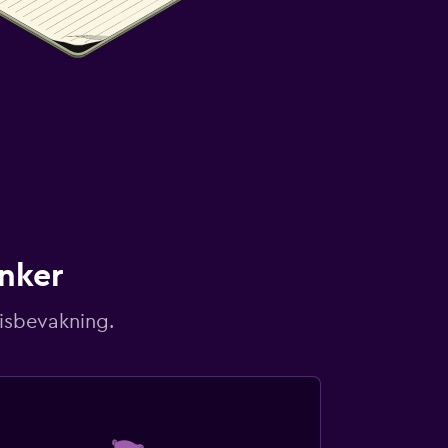
unker
risbevakning.